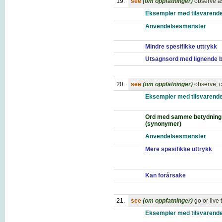
19.
see
(om oppfatninger)
observe as
Eksempler med tilsvarende
Anvendelsesmønster
Mindre spesifikke uttrykk
Utsagnsord med lignende 
20.
see
(om oppfatninger)
observe, c
Eksempler med tilsvarende
Ord med samme betydning
(synonymer)
Anvendelsesmønster
Mere spesifikke uttrykk
Kan forårsake
21.
see
(om oppfatninger)
go or live
Eksempler med tilsvarende