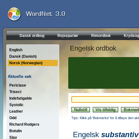
Dansk ordbog
Rejseparlør
Rimordbok
Krydsog
Engelsk ordbok
English
Dansk (Danish)
Norsk (Norwegian)
Aktuelle søk
Periclase
Trisect
Indefatigable
Systolic
Leather
Odd
Tips: Klikk på 'Bokmerke' for å tilføye den akt
Richard Rodgers
Botulin
Engelsk
substantiv
Slay