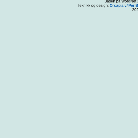
Basert på WordNet 3
Teknikk og design:
Orcapia v/ Per 
20