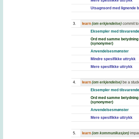
Mere spesifikke uttrykk
Utsagnsord med lignende b
3.
learn
(om erkjendelse)
commit to
Eksempler med tilsvarende
Ord med samme betydning
(synonymer)
Anvendelsesmønster
Mindre spesifikke uttrykk
Mere spesifikke uttrykk
4.
learn
(om erkjendelse)
be a stude
Eksempler med tilsvarende
Ord med samme betydning
(synonymer)
Anvendelsesmønster
Mere spesifikke uttrykk
5.
learn
(om kommunikasjon)
impar