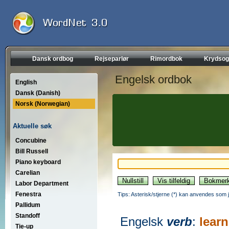
Dansk ordbog
Rejseparlør
Rimordbok
Krydsog
Engelsk ordbok
English
Dansk (Danish)
Norsk (Norwegian)
Aktuelle søk
Concubine
Bill Russell
Piano keyboard
Carelian
Labor Department
Fenestra
Tips: Asterisk/stjerne (*) kan anvendes som jok
Pallidum
Standoff
Engelsk
verb
:
learn
Tie-up