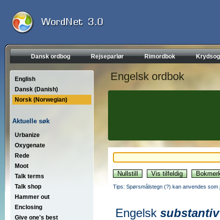
Dansk ordbog
Rejseparlør
Rimordbok
Krydsog
Engelsk ordbok
English
Dansk (Danish)
Norsk (Norwegian)
Aktuelle søk
Urbanize
Oxygenate
Rede
Moot
Talk terms
Talk shop
Tips: Spørsmålstegn (?) kan anvendes som jo
Hammer out
Enclosing
Engelsk
substantiv
Give one's best