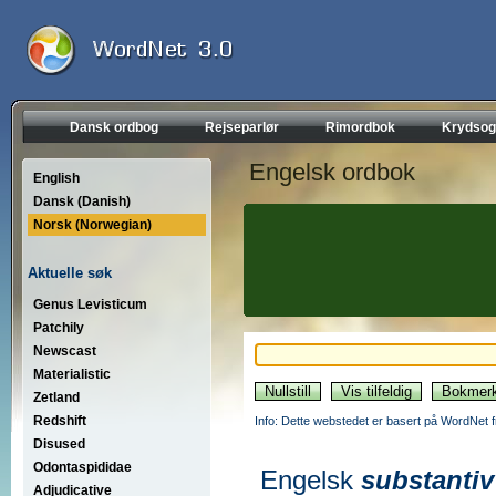
Dansk ordbog
Rejseparlør
Rimordbok
Krydsog
Engelsk ordbok
English
Dansk (Danish)
Norsk (Norwegian)
Aktuelle søk
Genus Levisticum
Patchily
Newscast
Materialistic
Zetland
Redshift
Info: Dette webstedet er basert på WordNet f
Disused
Odontaspididae
Engelsk
substantiv
Adjudicative