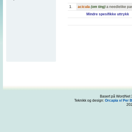
1.
acicula
(om ting)
a needlelike part
Mindre spesifikke uttrykk
Basert på WordNet 3
Teknikk og design:
Orcapia v/ Per 
20