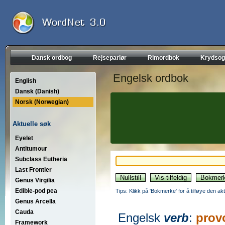
Dansk ordbog
Rejseparlør
Rimordbok
Krydsog
Engelsk ordbok
English
Dansk (Danish)
Norsk (Norwegian)
Aktuelle søk
Eyelet
Antitumour
Subclass Eutheria
Last Frontier
Genus Virgilia
Edible-pod pea
Tips: Klikk på 'Bokmerke' for å tilføye den akt
Genus Arcella
Cauda
Engelsk
verb
:
prov
Framework