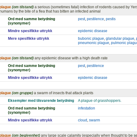
plague
(om tilstand)
a serious (sometimes fatal) infection of rodents caused by Yers
humans by the bite of a flea that has bitten an infected animal
Ord med samme betydning
pest
,
pestilence
,
pestis
(synonymer)
Mindre spesifikke uttrykk
epidemic disease
Mere spesifikke uttrykk
bubonic plague
,
glandular plague
,
pneumonic plague
,
pulmonic plagu
plague
(om tilstand)
any epidemic disease with a high death rate
Ord med samme betydning
pest
,
pestilence
(synonymer)
Mindre spesifikke uttrykk
epidemic disease
plague
(om gruppe)
a swarm of insects that attack plants
Eksempler med tilsvarende betydning
A plague of grasshoppers.
Ord med samme betydning
infestation
(synonymer)
Mindre spesifikke uttrykk
cloud
,
swarm
plague
(om begivenhet)
any large scale calamity (especially when thought to be s