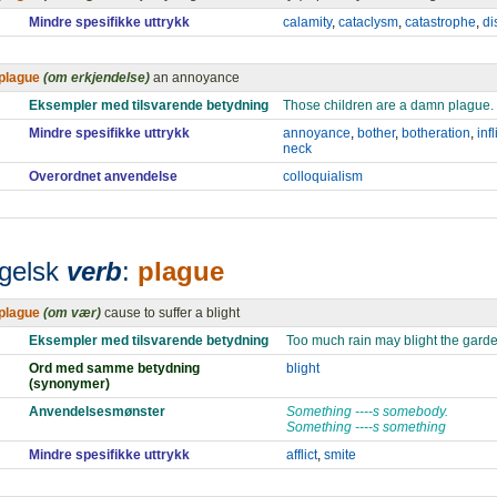
Mindre spesifikke uttrykk
calamity
,
cataclysm
,
catastrophe
,
di
plague
(om erkjendelse)
an annoyance
Eksempler med tilsvarende betydning
Those children are a damn plague.
Mindre spesifikke uttrykk
annoyance
,
bother
,
botheration
,
infl
neck
Overordnet anvendelse
colloquialism
gelsk
verb
:
plague
plague
(om vær)
cause to suffer a blight
Eksempler med tilsvarende betydning
Too much rain may blight the garde
Ord med samme betydning
blight
(synonymer)
Anvendelsesmønster
Something ----s somebody.
Something ----s something
Mindre spesifikke uttrykk
afflict
,
smite