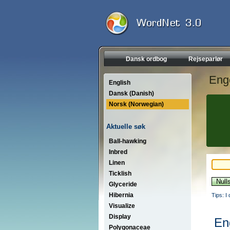
Dansk ordbog
Rejseparlør
Eng
English
Dansk (Danish)
Norsk (Norwegian)
Aktuelle søk
Ball-hawking
Inbred
Linen
Ticklish
Glyceride
Hibernia
Tips: I
Visualize
Display
En
Polygonaceae