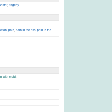
saster
,
tragedy
iction
,
pain
,
pain in the ass
,
pain in the
n with mold.