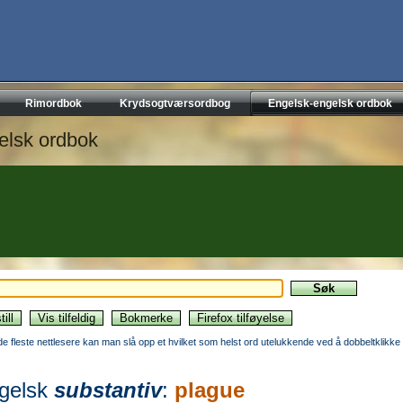
Rimordbok
Krydsogtværsordbog
Engelsk-engelsk ordbok
elsk ordbok
 de fleste nettlesere kan man slå opp et hvilket som helst ord utelukkende ved å dobbeltklikke 
gelsk
substantiv
:
plague