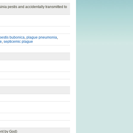
inia pestis and accidentally transmitted to
pestis bubonica
,
plague pneumonia
,
e
,
septicemic plague
ent by God)