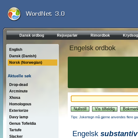
Dansk ordbog
Rejseparlør
Rimordbok
Krydsog
Engelsk ordbok
English
Dansk (Danish)
Norsk (Norwegian)
Aktuelle søk
Drop-dead
Arcminute
Xhosa
Homologous
Exteriorize
Davy lamp
Tips: Jokertegn må gjerne anvendes flere gan
Genus Tofieldia
Tartufe
Engelsk
substantiv
Slacker