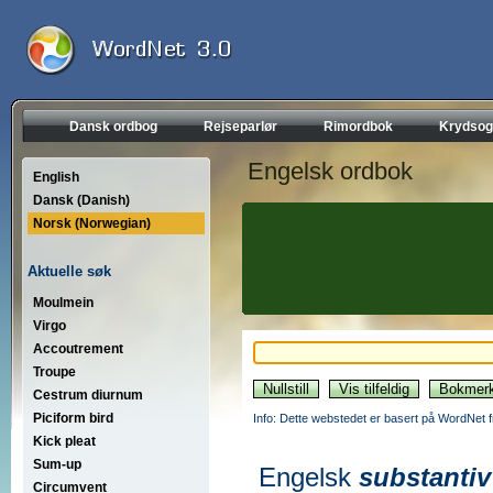
Dansk ordbog
Rejseparlør
Rimordbok
Krydsog
Engelsk ordbok
English
Dansk (Danish)
Norsk (Norwegian)
Aktuelle søk
Moulmein
Virgo
Accoutrement
Troupe
Cestrum diurnum
Piciform bird
Info: Dette webstedet er basert på WordNet f
Kick pleat
Sum-up
Engelsk
substantiv
Circumvent