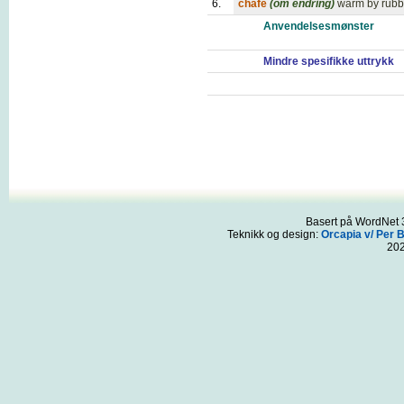
6.
chafe
(om endring)
warm by rubbi
Anvendelsesmønster
Mindre spesifikke uttrykk
Basert på WordNet 3
Teknikk og design:
Orcapia v/ Per 
20