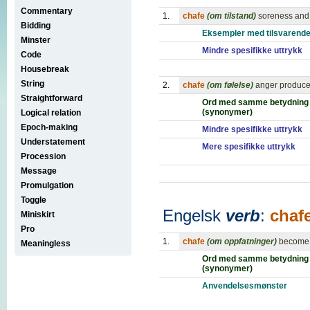
Commentary
1.
chafe
(om tilstand)
soreness and 
Bidding
Eksempler med tilsvarende
Minster
Mindre spesifikke uttrykk
Code
Housebreak
String
2.
chafe
(om følelse)
anger produced
Straightforward
Ord med samme betydning
(synonymer)
Logical relation
Epoch-making
Mindre spesifikke uttrykk
Understatement
Mere spesifikke uttrykk
Procession
Message
Promulgation
Toggle
Engelsk
verb
:
chaf
Miniskirt
Pro
1.
chafe
(om oppfatninger)
become o
Meaningless
Ord med samme betydning
(synonymer)
Anvendelsesmønster