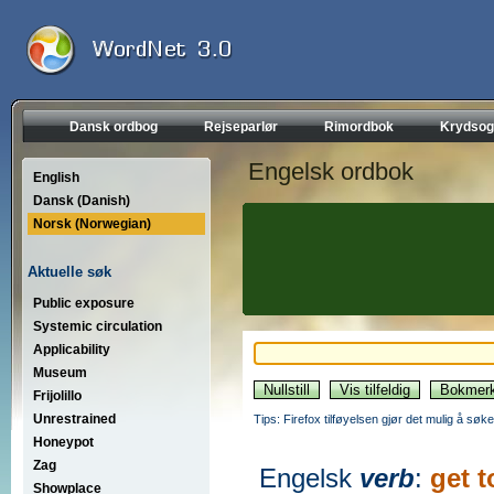
Dansk ordbog
Rejseparlør
Rimordbok
Krydsog
Engelsk ordbok
English
Dansk (Danish)
Norsk (Norwegian)
Aktuelle søk
Public exposure
Systemic circulation
Applicability
Museum
Frijolillo
Unrestrained
Tips: Firefox tilføyelsen gjør det mulig å søke
Honeypot
Zag
Engelsk
verb
:
get t
Showplace