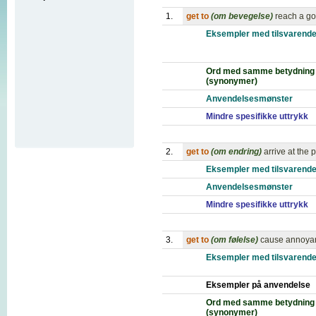
1.
get to
(om bevegelse)
reach a goa
Eksempler med tilsvarende
Ord med samme betydning
(synonymer)
Anvendelsesmønster
Mindre spesifikke uttrykk
2.
get to
(om endring)
arrive at the p
Eksempler med tilsvarende
Anvendelsesmønster
Mindre spesifikke uttrykk
3.
get to
(om følelse)
cause annoyanc
Eksempler med tilsvarende
Eksempler på anvendelse
Ord med samme betydning
(synonymer)