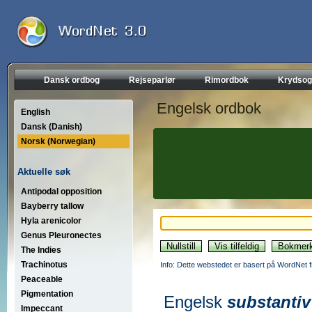
Dansk ordbog
Rejseparlør
Rimordbok
Krydsog
Engelsk ordbok
English
Dansk (Danish)
Norsk (Norwegian)
Aktuelle søk
Antipodal opposition
Bayberry tallow
Hyla arenicolor
Genus Pleuronectes
The Indies
Trachinotus
Info: Dette webstedet er basert på WordNet f
Peaceable
Pigmentation
Engelsk
substantiv
Impeccant