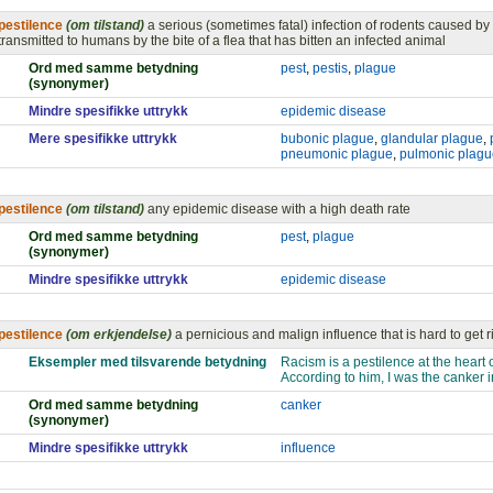
pestilence
(om tilstand)
a serious (sometimes fatal) infection of rodents caused by
transmitted to humans by the bite of a flea that has bitten an infected animal
Ord med samme betydning
pest
,
pestis
,
plague
(synonymer)
Mindre spesifikke uttrykk
epidemic disease
Mere spesifikke uttrykk
bubonic plague
,
glandular plague
,
pneumonic plague
,
pulmonic plagu
pestilence
(om tilstand)
any epidemic disease with a high death rate
Ord med samme betydning
pest
,
plague
(synonymer)
Mindre spesifikke uttrykk
epidemic disease
pestilence
(om erkjendelse)
a pernicious and malign influence that is hard to get r
Eksempler med tilsvarende betydning
Racism is a pestilence at the heart o
According to him, I was the canker in
Ord med samme betydning
canker
(synonymer)
Mindre spesifikke uttrykk
influence