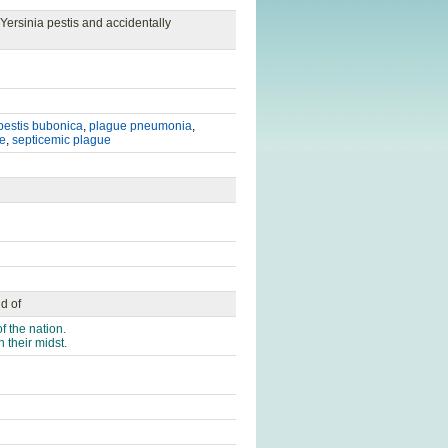
 Yersinia pestis and accidentally
pestis bubonica
,
plague pneumonia
,
e
,
septicemic plague
id of
f the nation.
 their midst.