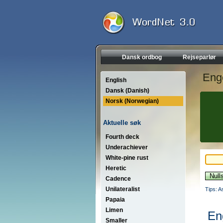
Dansk ordbog
Rejseparlør
Eng
English
Dansk (Danish)
Norsk (Norwegian)
Aktuelle søk
Fourth deck
Underachiever
White-pine rust
Heretic
Cadence
Unilateralist
Tips: A
Papaia
Limen
En
Smaller