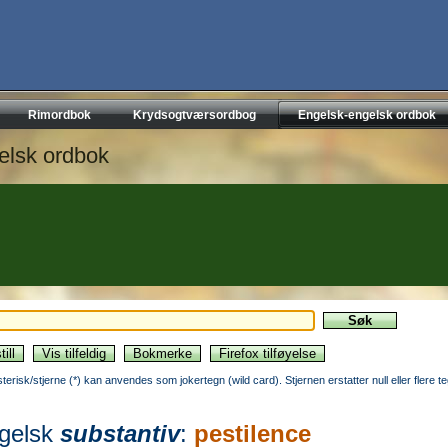
Rimordbok
Krydsogtværsordbog
Engelsk-engelsk ordbok
elsk ordbok
sterisk/stjerne (*) kan anvendes som jokertegn (wild card). Stjernen erstatter null eller flere t
gelsk
substantiv
:
pestilence