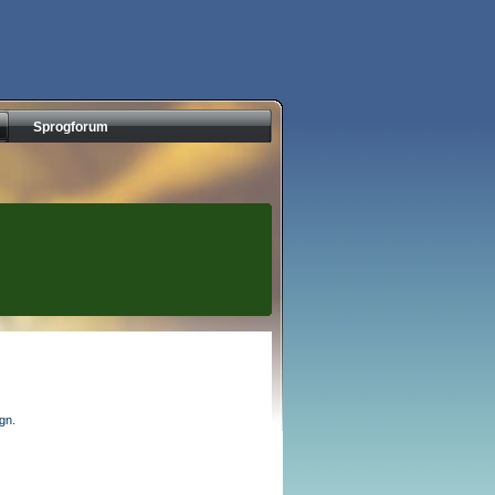
Sprogforum
egn.