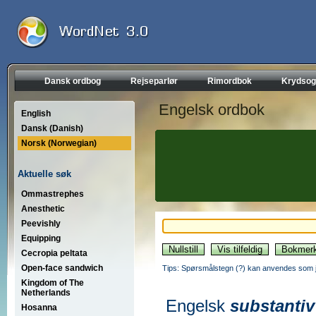
Dansk ordbog
Rejseparlør
Rimordbok
Krydsog
Engelsk ordbok
English
Dansk (Danish)
Norsk (Norwegian)
Aktuelle søk
Ommastrephes
Anesthetic
Peevishly
Equipping
Cecropia peltata
Open-face sandwich
Tips: Spørsmålstegn (?) kan anvendes som jo
Kingdom of The
Netherlands
Engelsk
substantiv
Hosanna