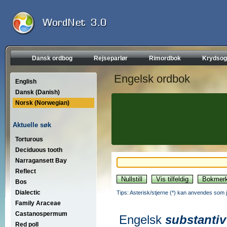
Dansk ordbog
Rejseparlør
Rimordbok
Krydsog
Engelsk ordbok
English
Dansk (Danish)
Norsk (Norwegian)
Aktuelle søk
Torturous
Deciduous tooth
Narragansett Bay
Reflect
Bos
Dialectic
Tips: Asterisk/stjerne (*) kan anvendes som jok
Family Araceae
Castanospermum
Engelsk
substantiv
Red poll