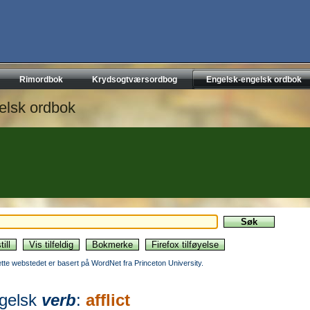
Rimordbok
Krydsogtværsordbog
Engelsk-engelsk ordbok
elsk ordbok
ette webstedet er basert på WordNet fra Princeton University.
gelsk
verb
:
afflict