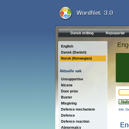
Dansk ordbog
Rejseparlør
Eng
English
Dansk (Danish)
Norsk (Norwegian)
Aktuelle søk
Unsupportive
Nicene
Door prize
Buster
Misgiving
Defence mechanism
Info: D
Defence
Defence reaction
En
Abnormalcy