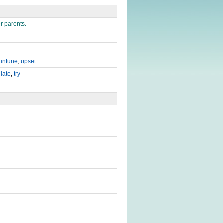
er parents.
untune
,
upset
ulate
,
try