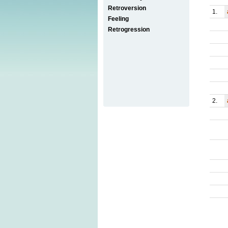
Retroversion
1.
Feeling
Retrogression
2.