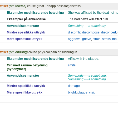
afflict
(om følelse)
cause great unhappiness for; distress
Eksempler med tilsvarende betydning
She was afflicted by the death of h
Eksempler på anvendelse
The bad news will afflict him
Anvendelsesmønster
Something ----s somebody
Mindre spesifikke uttrykk
discomfit
,
discompose
,
disconcert
,
Mere spesifikke uttrykk
aggrieve
,
grieve
,
strain
,
stress
,
trib
afflict
(om endring)
cause physical pain or suffering in
Eksempler med tilsvarende betydning
Afflict with the plague.
Ord med samme betydning
smite
(synonymer)
Anvendelsesmønster
Somebody ----s something.
Something ----s something
Mindre spesifikke uttrykk
damage
Mere spesifikke uttrykk
blight
,
plague
,
visit