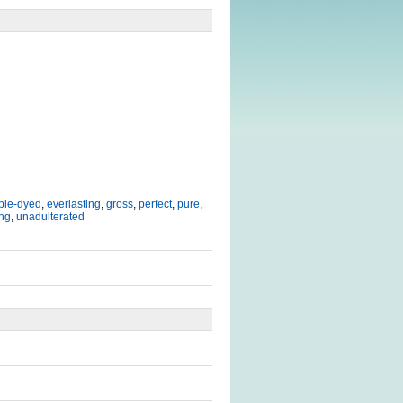
ble-dyed
,
everlasting
,
gross
,
perfect
,
pure
,
ng
,
unadulterated