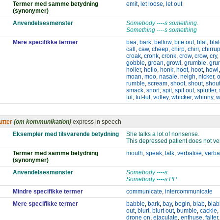
Termer med samme betydning
emit
,
let loose
,
let out
(synonymer)
Anvendelsesmønster
Somebody ----s something.
Something ----s something
Mere specifikke termer
baa
,
bark
,
bellow
,
bite out
,
blat
,
bla
call
,
caw
,
cheep
,
chirp
,
chirr
,
chirru
croak
,
cronk
,
cronk
,
crow
,
crow
,
cry
,
gobble
,
groan
,
growl
,
grumble
,
gru
holler
,
hollo
,
honk
,
hoot
,
hoot
,
howl
moan
,
moo
,
nasale
,
neigh
,
nicker
,
o
rumble
,
scream
,
shoot
,
shout
,
shout
smack
,
snort
,
spit
,
spit out
,
splutter
,
tut
,
tut-tut
,
volley
,
whicker
,
whinny
,
w
utter
(om kommunikation)
express in speech
Eksempler med tilsvarende betydning
She talks a lot of nonsense.
This depressed patient does not ve
Termer med samme betydning
mouth
,
speak
,
talk
,
verbalise
,
verba
(synonymer)
Anvendelsesmønster
Somebody ----s.
Somebody ----s PP
Mindre specifikke termer
communicate
,
intercommunicate
Mere specifikke termer
babble
,
bark
,
bay
,
begin
,
blab
,
blab
out
,
blurt
,
blurt out
,
bumble
,
cackle
,
drone on
,
ejaculate
,
enthuse
,
falter