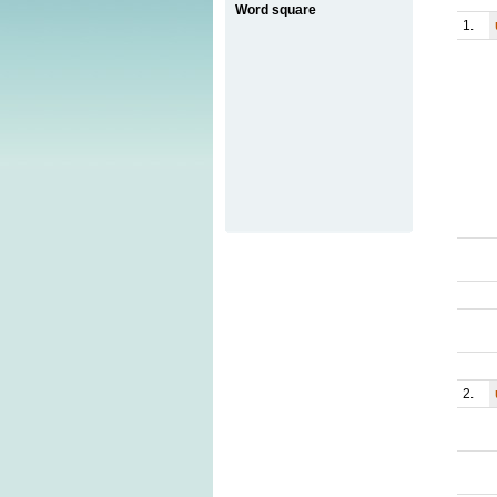
Word square
1.
2.