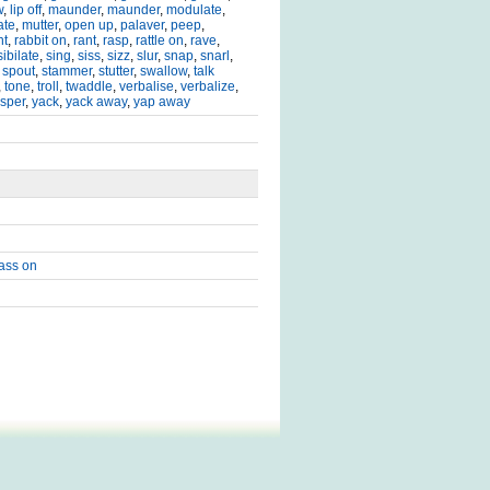
w
,
lip off
,
maunder
,
maunder
,
modulate
,
ate
,
mutter
,
open up
,
palaver
,
peep
,
nt
,
rabbit on
,
rant
,
rasp
,
rattle on
,
rave
,
sibilate
,
sing
,
siss
,
sizz
,
slur
,
snap
,
snarl
,
,
spout
,
stammer
,
stutter
,
swallow
,
talk
,
tone
,
troll
,
twaddle
,
verbalise
,
verbalize
,
sper
,
yack
,
yack away
,
yap away
ass on