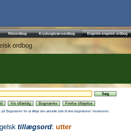
Rimordbog
Krydsogtværsordbog
Engelsk-engelsk ordbog
elsk ordbog
ik på 'Bogmærke' for at tilføje den aktuelle side til dine bogmærker i browseren.
gelsk
tillægsord
:
utter