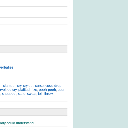
verbalize
r
,
clamour
,
cry
,
cry out
,
curse
,
cuss
,
drop
,
rvel
,
outcry
,
platitudinize
,
pooh-pooh
,
pour
t
,
shout out
,
state
,
swear
,
tell
,
throw
,
body could understand.