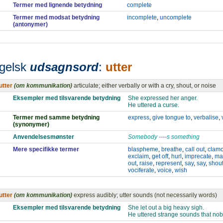
Termer med lignende betydning
complete
Termer med modsat betydning
incomplete
,
uncomplete
(antonymer)
gelsk
udsagnsord
:
utter
utter
(om kommunikation)
articulate; either verbally or with a cry, shout, or noise
Eksempler med tilsvarende betydning
She expressed her anger.
He uttered a curse.
Termer med samme betydning
express
,
give tongue to
,
verbalise
,
(synonymer)
Anvendelsesmønster
Somebody ----s something
Mere specifikke termer
blaspheme
,
breathe
,
call out
,
clamo
exclaim
,
get off
,
hurl
,
imprecate
,
ma
out
,
raise
,
represent
,
say
,
say
,
shou
vociferate
,
voice
,
wish
utter
(om kommunikation)
express audibly; utter sounds (not necessarily words)
Eksempler med tilsvarende betydning
She let out a big heavy sigh.
He uttered strange sounds that no