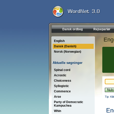
Dansk ordbog
Rejseparlør
Eng
English
Dansk (Danish)
Norsk (Norwegian)
Aktuelle søgninger
Spinal cord
Acrostic
Choiceness
Syllogistic
Commence
Arse
Tip: Kl
Party of Democratic
Kampuchea
En
Whin