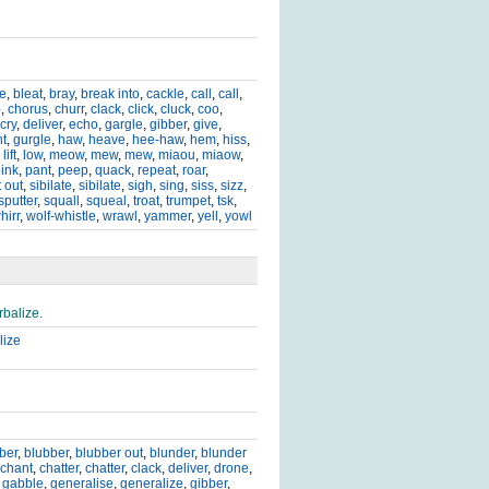
te
,
bleat
,
bray
,
break into
,
cackle
,
call
,
call
,
p
,
chorus
,
churr
,
clack
,
click
,
cluck
,
coo
,
cry
,
deliver
,
echo
,
gargle
,
gibber
,
give
,
nt
,
gurgle
,
haw
,
heave
,
hee-haw
,
hem
,
hiss
,
,
lift
,
low
,
meow
,
mew
,
mew
,
miaou
,
miaow
,
ink
,
pant
,
peep
,
quack
,
repeat
,
roar
,
 out
,
sibilate
,
sibilate
,
sigh
,
sing
,
siss
,
sizz
,
sputter
,
squall
,
squeal
,
troat
,
trumpet
,
tsk
,
hirr
,
wolf-whistle
,
wrawl
,
yammer
,
yell
,
yowl
rbalize.
lize
ber
,
blubber
,
blubber out
,
blunder
,
blunder
chant
,
chatter
,
chatter
,
clack
,
deliver
,
drone
,
,
gabble
,
generalise
,
generalize
,
gibber
,