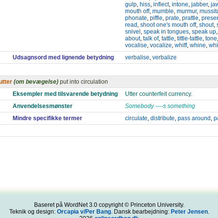
gulp
,
hiss
,
inflect
,
intone
,
jabber
,
ja
mouth off
,
mumble
,
murmur
,
mussit
phonate
,
piffle
,
prate
,
prattle
,
prese
read
,
shoot one's mouth off
,
shout
,
snivel
,
speak in tongues
,
speak up
about
,
talk of
,
tattle
,
tittle-tattle
,
tone
vocalise
,
vocalize
,
whiff
,
whine
,
whi
Udsagnsord med lignende betydning
verbalise
,
verbalize
utter
(om bevægelse)
put into circulation
Eksempler med tilsvarende betydning
Utter counterfeit currency.
Anvendelsesmønster
Somebody ----s something
Mindre specifikke termer
circulate
,
distribute
,
pass around
,
p
Baseret på WordNet 3.0 copyright © Princeton University.
Teknik og design:
Orcapia v/Per Bang
. Dansk bearbejdning:
Peter Jensen
.