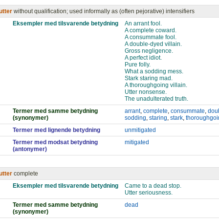
utter
without qualification; used informally as (often pejorative) intensifiers
Eksempler med tilsvarende betydning
An arrant fool.
A complete coward.
A consummate fool.
A double-dyed villain.
Gross negligence.
A perfect idiot.
Pure folly.
What a sodding mess.
Stark staring mad.
A thoroughgoing villain.
Utter nonsense.
The unadulterated truth.
Termer med samme betydning
arrant
,
complete
,
consummate
,
dou
(synonymer)
sodding
,
staring
,
stark
,
thoroughgoi
Termer med lignende betydning
unmitigated
Termer med modsat betydning
mitigated
(antonymer)
utter
complete
Eksempler med tilsvarende betydning
Came to a dead stop.
Utter seriousness.
Termer med samme betydning
dead
(synonymer)