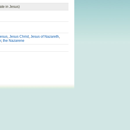
ate in Jesus)
Jesus
,
Jesus Christ
,
Jesus of Nazareth
,
r
,
the Nazarene