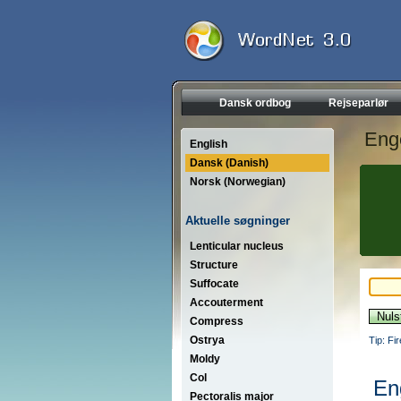
Dansk ordbog
Rejseparlør
Eng
English
Dansk (Danish)
Norsk (Norwegian)
Aktuelle søgninger
Lenticular nucleus
Structure
Suffocate
Accouterment
Compress
Ostrya
Tip: Fi
Moldy
Col
En
Pectoralis major