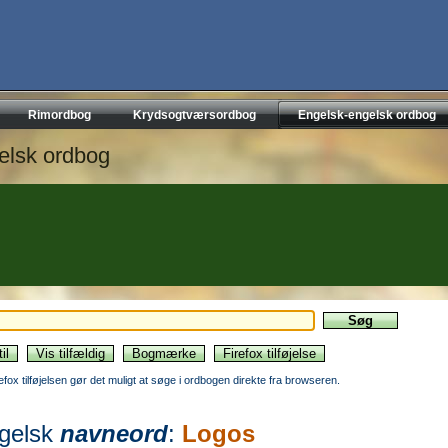
Rimordbog
Krydsogtværsordbog
Engelsk-engelsk ordbog
elsk ordbog
refox tilføjelsen gør det muligt at søge i ordbogen direkte fra browseren.
gelsk
navneord
:
Logos