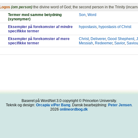
Logos
(om person)
the divine word of God; the second person in the Trinity (incarn
Termer med samme betydning
Son
,
Word
(synonymer)
Eksempler på forekomster af mindre
hypostasis
,
hypostasis of Christ
specifikke termer
Eksempler på forekomster af mere
Christ
,
Deliverer
,
Good Shepherd
,
specifikke termer
Messiah
,
Redeemer
,
Savior
,
Saviou
Baseret på WordNet 3.0 copyright © Princeton University.
Teknik og design:
Orcapia v/Per Bang
. Dansk bearbejdning:
Peter Jensen
.
2026
onlineordbog.dk