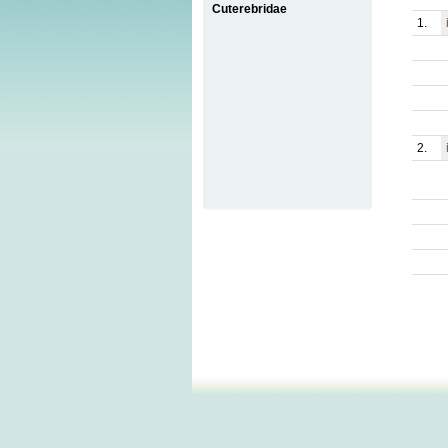
Cuterebridae
1.
2.