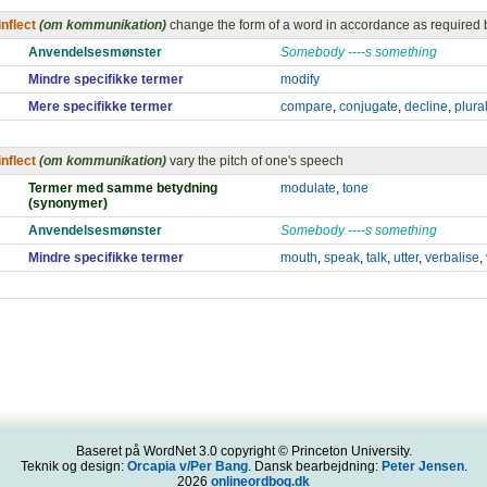
inflect
(om kommunikation)
change the form of a word in accordance as required 
Anvendelsesmønster
Somebody ----s something
Mindre specifikke termer
modify
Mere specifikke termer
compare
,
conjugate
,
decline
,
plura
inflect
(om kommunikation)
vary the pitch of one's speech
Termer med samme betydning
modulate
,
tone
(synonymer)
Anvendelsesmønster
Somebody ----s something
Mindre specifikke termer
mouth
,
speak
,
talk
,
utter
,
verbalise
,
Baseret på WordNet 3.0 copyright © Princeton University.
Teknik og design:
Orcapia v/Per Bang
. Dansk bearbejdning:
Peter Jensen
.
2026
onlineordbog.dk