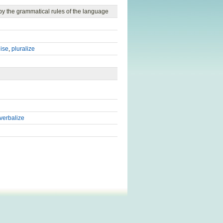
by the grammatical rules of the language
lise
,
pluralize
verbalize