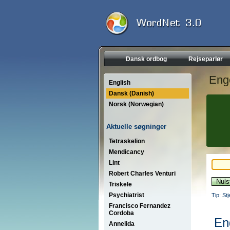
Dansk ordbog
Rejseparlør
Eng
English
Dansk (Danish)
Norsk (Norwegian)
Aktuelle søgninger
Tetraskelion
Mendicancy
Lint
Robert Charles Venturi
Triskele
Psychiatrist
Tip: St
Francisco Fernandez
Cordoba
En
Annelida