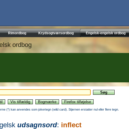
Rimordbog
Krydsogtværsordbog
Engelsk-engelsk ordbog
elsk ordbog
jerne (*) kan anvendes som jokertegn (wild card). Stjernen erstatter nul eller flere tegn.
gelsk
udsagnsord
:
inflect