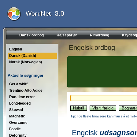
Dansk ordbog
Rejseparlør
Rimordbog
Krydsog
Engelsk ordbog
English
Dansk (Danish)
Norsk (Norwegian)
Aktuelle søgninger
Get a whiff
Trentino-Alto Adige
Run-time error
Long-legged
Skewed
Magnetic
Tip: I de fleste browsere kan man slå et hvilk
Overcome
Foodie
Engelsk
udsagnso
Deformity