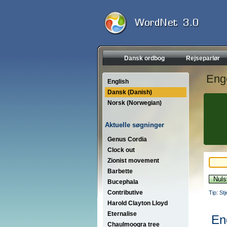
Dansk ordbog
Rejseparlør
Eng
English
Dansk (Danish)
Norsk (Norwegian)
Aktuelle søgninger
Genus Cordia
Clock out
Zionist movement
Barbette
Bucephala
Contributive
Tip: St
Harold Clayton Lloyd
Eternalise
En
Chaulmoogra tree