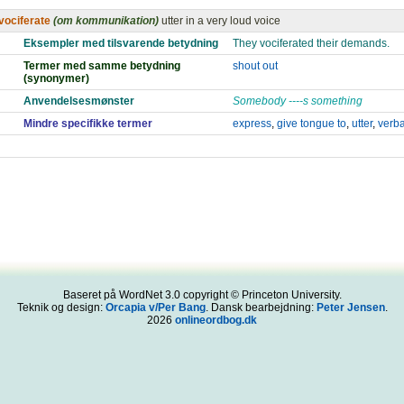
vociferate
(om kommunikation)
utter in a very loud voice
Eksempler med tilsvarende betydning
They vociferated their demands.
Termer med samme betydning
shout out
(synonymer)
Anvendelsesmønster
Somebody ----s something
Mindre specifikke termer
express
,
give tongue to
,
utter
,
verba
Baseret på WordNet 3.0 copyright © Princeton University.
Teknik og design:
Orcapia v/Per Bang
. Dansk bearbejdning:
Peter Jensen
.
2026
onlineordbog.dk