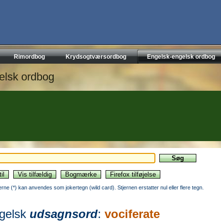
Rimordbog
Krydsogtværsordbog
Engelsk-engelsk ordbog
elsk ordbog
jerne (*) kan anvendes som jokertegn (wild card). Stjernen erstatter nul eller flere tegn.
gelsk
udsagnsord
:
vociferate