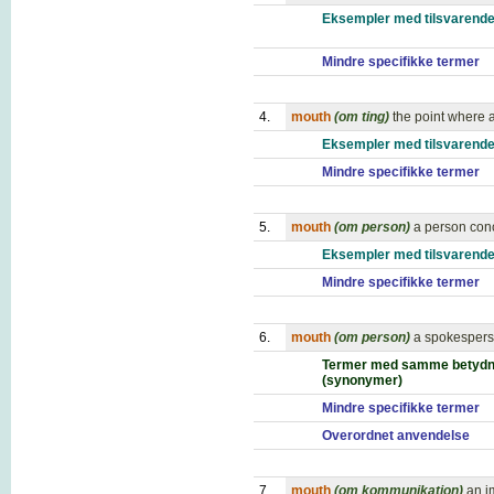
Eksempler med tilsvarende
Mindre specifikke termer
4.
mouth
(om ting)
the point where a
Eksempler med tilsvarende
Mindre specifikke termer
5.
mouth
(om person)
a person con
Eksempler med tilsvarende
Mindre specifikke termer
6.
mouth
(om person)
a spokespers
Termer med samme betydn
(synonymer)
Mindre specifikke termer
Overordnet anvendelse
7.
mouth
(om kommunikation)
an i