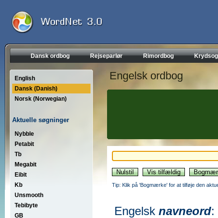
Dansk ordbog
Rejseparlør
Rimordbog
Krydsog
Engelsk ordbog
English
Dansk (Danish)
Norsk (Norwegian)
Aktuelle søgninger
Nybble
Petabit
Tb
Megabit
Eibit
Kb
Tip: Klik på 'Bogmærke' for at tilføje den akt
Unsmooth
Tebibyte
Engelsk
navneord
:
GB