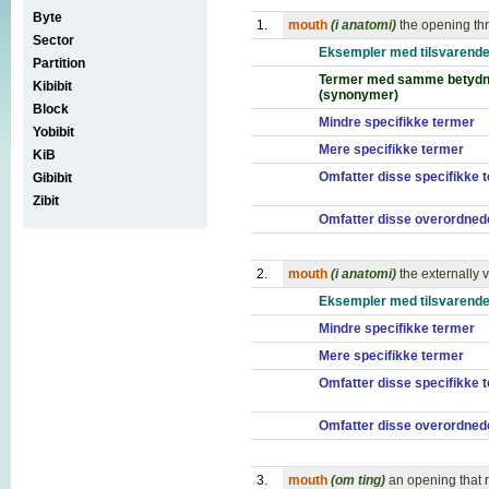
Byte
1.
mouth
(i anatomi)
the opening th
Sector
Eksempler med tilsvarende
Partition
Termer med samme betydn
Kibibit
(synonymer)
Block
Mindre specifikke termer
Yobibit
Mere specifikke termer
KiB
Omfatter disse specifikke 
Gibibit
Zibit
Omfatter disse overordned
2.
mouth
(i anatomi)
the externally 
Eksempler med tilsvarende
Mindre specifikke termer
Mere specifikke termer
Omfatter disse specifikke 
Omfatter disse overordned
3.
mouth
(om ting)
an opening that 