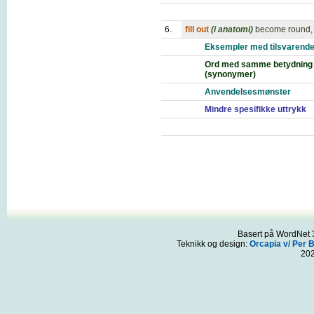
6.
fill out
(i anatomi)
become round, 
Eksempler med tilsvarende
Ord med samme betydning
(synonymer)
Anvendelsesmønster
Mindre spesifikke uttrykk
Basert på WordNet 3
Teknikk og design:
Orcapia v/ Per 
20