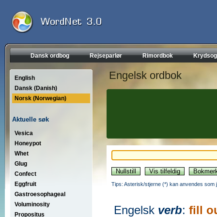
Dansk ordbog
Rejseparlør
Rimordbok
Krydsog
Engelsk ordbok
English
Dansk (Danish)
Norsk (Norwegian)
Aktuelle søk
Vesica
Honeypot
Whet
Glug
Confect
Eggfruit
Tips: Asterisk/stjerne (*) kan anvendes som jok
Gastroesophageal
Voluminosity
Engelsk
verb
:
fill o
Propositus