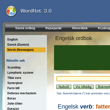
Dansk ordbog
Rejseparlør
Rimordbok
Krydsog
Engelsk ordbok
English
Dansk (Danish)
Norsk (Norwegian)
Aktuelle søk
Scantling
Lymphatic system
Tibia vara
Synergism
Farm bill
Defense mechanism
Tips: Asterisk/stjerne (*) kan anvendes som jok
Borax
John Uhler
Engelsk
verb
:
fatte
Durazzo