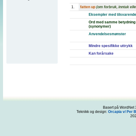
1.
fatten up
(om forbruk, inntak ell
Eksempler med tilsvarende
Ord med samme betydning
(synonymer)
Anvendelsesmønster
Mindre spesifikke uttrykk
Kan forårsake
Basert på WordNet 3
Teknikk og design:
Orcapia v/ Per 
20