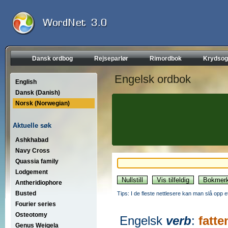
Dansk ordbog
Rejseparlør
Rimordbok
Krydsog
Engelsk ordbok
English
Dansk (Danish)
Norsk (Norwegian)
Aktuelle søk
Ashkhabad
Navy Cross
Quassia family
Lodgement
Antheridiophore
Busted
Tips: I de fleste nettlesere kan man slå opp 
Fourier series
Osteotomy
Engelsk
verb
:
fatte
Genus Weigela