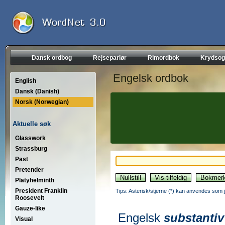
Dansk ordbog
Rejseparlør
Rimordbok
Krydsog
Engelsk ordbok
English
Dansk (Danish)
Norsk (Norwegian)
Aktuelle søk
Glasswork
Strassburg
Past
Pretender
Platyhelminth
President Franklin
Tips: Asterisk/stjerne (*) kan anvendes som jok
Roosevelt
Gauze-like
Engelsk
substantiv
Visual