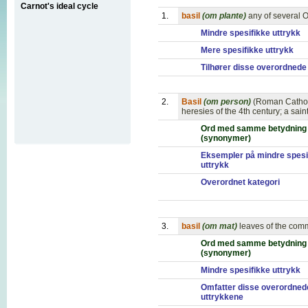
Carnot's ideal cycle
1.
basil
(om plante)
any of several 
Mindre spesifikke uttrykk
Mere spesifikke uttrykk
Tilhører disse overordnede
2.
Basil
(om person)
(Roman Cathol
heresies of the 4th century; a sai
Ord med samme betydning
(synonymer)
Eksempler på mindre spesi
uttrykk
Overordnet kategori
3.
basil
(om mat)
leaves of the comm
Ord med samme betydning
(synonymer)
Mindre spesifikke uttrykk
Omfatter disse overordned
uttrykkene