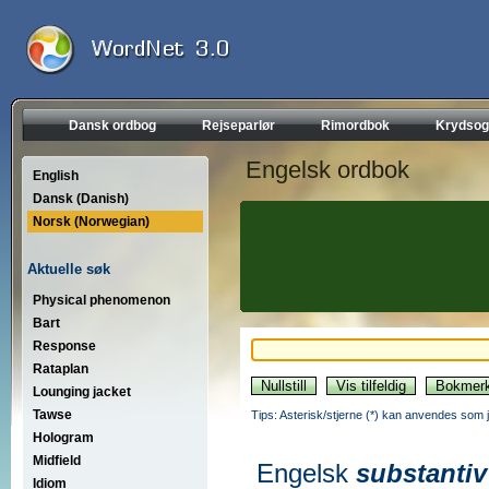
Dansk ordbog
Rejseparlør
Rimordbok
Krydsog
Engelsk ordbok
English
Dansk (Danish)
Norsk (Norwegian)
Aktuelle søk
Physical phenomenon
Bart
Response
Rataplan
Lounging jacket
Tawse
Tips: Asterisk/stjerne (*) kan anvendes som jok
Hologram
Midfield
Engelsk
substantiv
Idiom