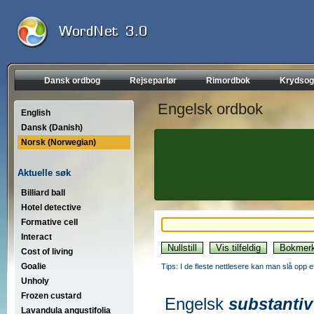
Dansk ordbog
Rejseparlør
Rimordbok
Krydsog
Engelsk ordbok
English
Dansk (Danish)
Norsk (Norwegian)
Aktuelle søk
Billiard ball
Hotel detective
Formative cell
Interact
Cost of living
Goalie
Tips: I de fleste nettlesere kan man slå opp 
Unholy
Frozen custard
Engelsk
substantiv
Lavandula angustifolia