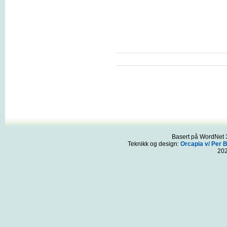
Basert på WordNet 3
Teknikk og design:
Orcapia v/ Per 
20