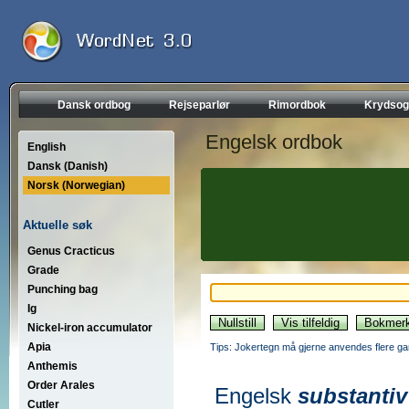
Dansk ordbog
Rejseparlør
Rimordbok
Krydsog
Engelsk ordbok
English
Dansk (Danish)
Norsk (Norwegian)
Aktuelle søk
Genus Cracticus
Grade
Punching bag
Ig
Nickel-iron accumulator
Apia
Tips: Jokertegn må gjerne anvendes flere gan
Anthemis
Order Arales
Engelsk
substantiv
Cutler