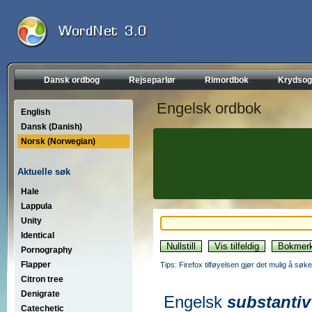
Dansk ordbog
Rejseparlør
Rimordbok
Krydsog
Engelsk ordbok
English
Dansk (Danish)
Norsk (Norwegian)
Aktuelle søk
Hale
Lappula
Unity
Identical
Pornography
Flapper
Tips: Firefox tilføyelsen gjør det mulig å søke
Citron tree
Denigrate
Engelsk
substantiv
Catechetic