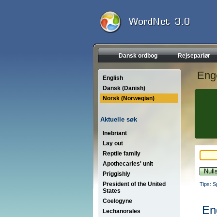
Dansk ordbog
Rejseparlør
Eng
English
Dansk (Danish)
Norsk (Norwegian)
Aktuelle søk
Inebriant
Lay out
Reptile family
Apothecaries' unit
Priggishly
President of the United
Tips: S
States
Coelogyne
En
Lechanorales