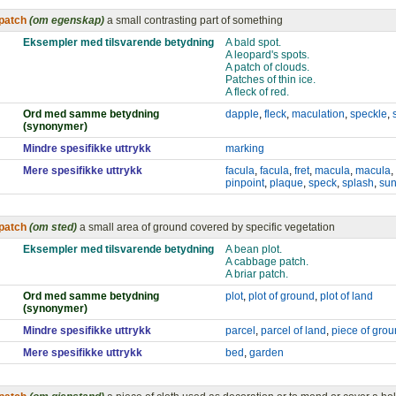
patch
(om egenskap)
a small contrasting part of something
Eksempler med tilsvarende betydning
A bald spot.
A leopard's spots.
A patch of clouds.
Patches of thin ice.
A fleck of red.
Ord med samme betydning
dapple
,
fleck
,
maculation
,
speckle
,
(synonymer)
Mindre spesifikke uttrykk
marking
Mere spesifikke uttrykk
facula
,
facula
,
fret
,
macula
,
macula
,
pinpoint
,
plaque
,
speck
,
splash
,
su
patch
(om sted)
a small area of ground covered by specific vegetation
Eksempler med tilsvarende betydning
A bean plot.
A cabbage patch.
A briar patch.
Ord med samme betydning
plot
,
plot of ground
,
plot of land
(synonymer)
Mindre spesifikke uttrykk
parcel
,
parcel of land
,
piece of gro
Mere spesifikke uttrykk
bed
,
garden