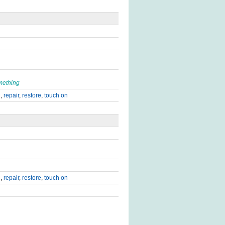
mething
d
,
repair
,
restore
,
touch on
d
,
repair
,
restore
,
touch on