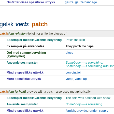
Omfatter disse spesifikke uttrykk
gauze
,
gauze bandage
gelsk
verb
:
patch
patch
(om relasjon)
to join or unite the pieces of
Eksempler med tilsvarende betydning
Patch the skirt.
Eksempler på anvendelse
They patch the cape
Ord med samme betydning
piece
(synonymer)
Anvendelsesmønster
Somebody ----s something.
Somebody ----s something with so
Mindre spesifikke uttrykk
conjoin
,
join
Mere spesifikke uttrykk
vamp
,
vamp up
patch
(om forhold)
provide with a patch; also used metaphorically
Eksempler med tilsvarende betydning
The field was patched with snow.
Anvendelsesmønster
Somebody ----s something
Mindre spesifikke uttrykk
furnish
,
provide
,
render
,
supply