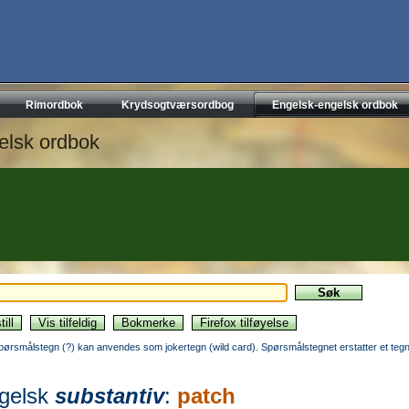
Rimordbok
Krydsogtværsordbog
Engelsk-engelsk ordbok
elsk ordbok
pørsmålstegn (?) kan anvendes som jokertegn (wild card). Spørsmålstegnet erstatter et tegn
gelsk
substantiv
:
patch