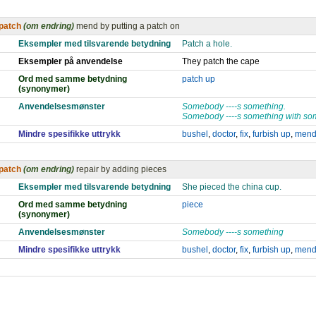
patch
(om endring)
mend by putting a patch on
Eksempler med tilsvarende betydning
Patch a hole.
Eksempler på anvendelse
They patch the cape
Ord med samme betydning
patch up
(synonymer)
Anvendelsesmønster
Somebody ----s something.
Somebody ----s something with so
Mindre spesifikke uttrykk
bushel
,
doctor
,
fix
,
furbish up
,
men
patch
(om endring)
repair by adding pieces
Eksempler med tilsvarende betydning
She pieced the china cup.
Ord med samme betydning
piece
(synonymer)
Anvendelsesmønster
Somebody ----s something
Mindre spesifikke uttrykk
bushel
,
doctor
,
fix
,
furbish up
,
men