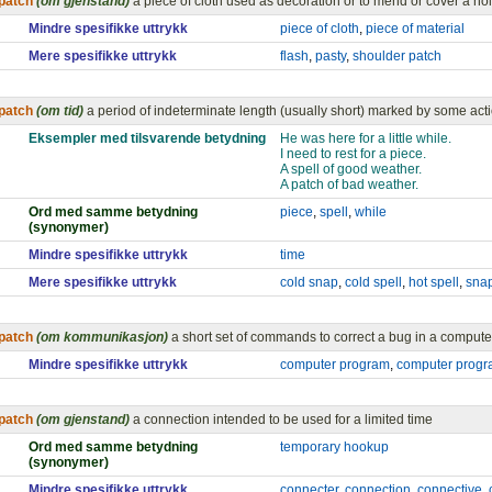
patch
(om gjenstand)
a piece of cloth used as decoration or to mend or cover a ho
Mindre spesifikke uttrykk
piece of cloth
,
piece of material
Mere spesifikke uttrykk
flash
,
pasty
,
shoulder patch
patch
(om tid)
a period of indeterminate length (usually short) marked by some acti
Eksempler med tilsvarende betydning
He was here for a little while.
I need to rest for a piece.
A spell of good weather.
A patch of bad weather.
Ord med samme betydning
piece
,
spell
,
while
(synonymer)
Mindre spesifikke uttrykk
time
Mere spesifikke uttrykk
cold snap
,
cold spell
,
hot spell
,
sna
patch
(om kommunikasjon)
a short set of commands to correct a bug in a comput
Mindre spesifikke uttrykk
computer program
,
computer prog
patch
(om gjenstand)
a connection intended to be used for a limited time
Ord med samme betydning
temporary hookup
(synonymer)
Mindre spesifikke uttrykk
connecter
,
connection
,
connective
,