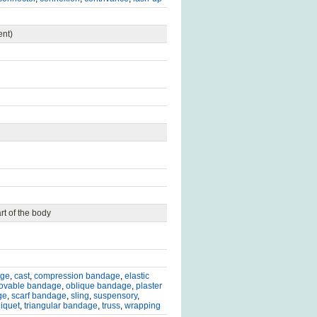
ent)
rt of the body
age
,
cast
,
compression bandage
,
elastic
ovable bandage
,
oblique bandage
,
plaster
ge
,
scarf bandage
,
sling
,
suspensory
,
niquet
,
triangular bandage
,
truss
,
wrapping