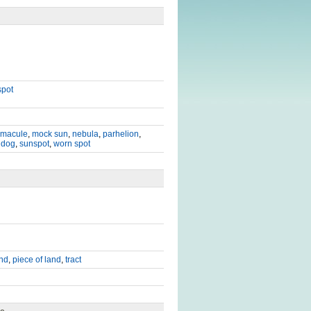
spot
macule
,
mock sun
,
nebula
,
parhelion
,
ndog
,
sunspot
,
worn spot
und
,
piece of land
,
tract