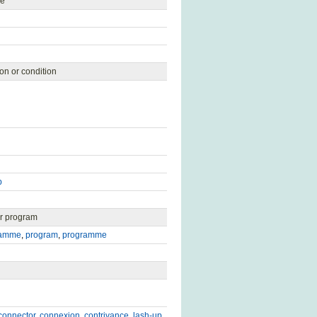
le
on or condition
p
er program
ramme
,
program
,
programme
connector
,
connexion
,
contrivance
,
lash-up