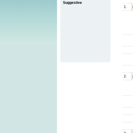
Suggestive
1.
2.