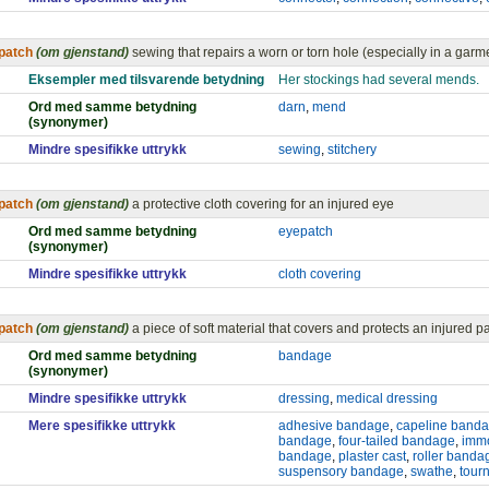
patch
(om gjenstand)
sewing that repairs a worn or torn hole (especially in a garm
Eksempler med tilsvarende betydning
Her stockings had several mends.
Ord med samme betydning
darn
,
mend
(synonymer)
Mindre spesifikke uttrykk
sewing
,
stitchery
patch
(om gjenstand)
a protective cloth covering for an injured eye
Ord med samme betydning
eyepatch
(synonymer)
Mindre spesifikke uttrykk
cloth covering
patch
(om gjenstand)
a piece of soft material that covers and protects an injured pa
Ord med samme betydning
bandage
(synonymer)
Mindre spesifikke uttrykk
dressing
,
medical dressing
Mere spesifikke uttrykk
adhesive bandage
,
capeline band
bandage
,
four-tailed bandage
,
imm
bandage
,
plaster cast
,
roller banda
suspensory bandage
,
swathe
,
tour