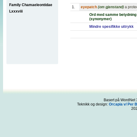
Family Chamaeleontidae
1.
eyepatch
(om gjenstand)
a prote
Lxxxviii
Ord med samme betydning
(synonymer)
Mindre spesifikke uttrykk
Basert på WordNet 3
Teknikk og design:
Orcapia v/ Per 
20