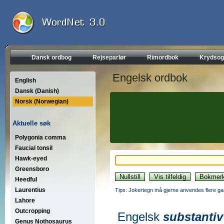
Dansk ordbog
Rejseparlør
Rimordbok
Krydsog
Engelsk ordbok
English
Dansk (Danish)
Norsk (Norwegian)
Aktuelle søk
Polygonia comma
Faucial tonsil
Hawk-eyed
Greensboro
Heedful
Laurentius
Tips: Jokertegn må gjerne anvendes flere gan
Lahore
Outcropping
Engelsk
substantiv
Genus Nothosaurus