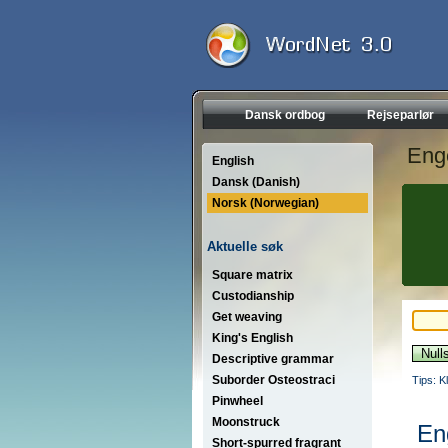
Dansk ordbog
Rejseparlør
Eng
English
Dansk (Danish)
Norsk (Norwegian)
Aktuelle søk
Square matrix
Custodianship
Get weaving
King's English
Descriptive grammar
Suborder Osteostraci
Tips: K
Pinwheel
Moonstruck
En
Short-spurred fragrant