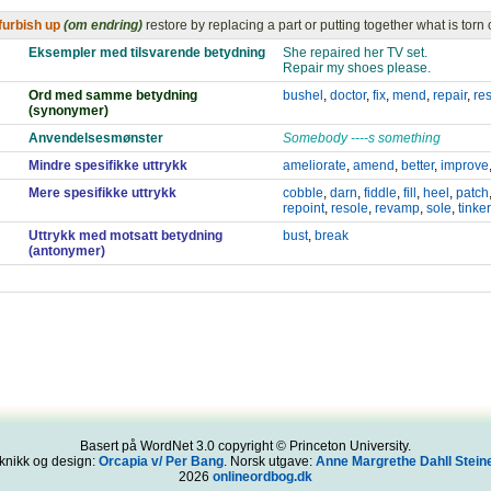
furbish up
(om endring)
restore by replacing a part or putting together what is torn
Eksempler med tilsvarende betydning
She repaired her TV set.
Repair my shoes please.
Ord med samme betydning
bushel
,
doctor
,
fix
,
mend
,
repair
,
re
(synonymer)
Anvendelsesmønster
Somebody ----s something
Mindre spesifikke uttrykk
ameliorate
,
amend
,
better
,
improve
Mere spesifikke uttrykk
cobble
,
darn
,
fiddle
,
fill
,
heel
,
patch
repoint
,
resole
,
revamp
,
sole
,
tinker
Uttrykk med motsatt betydning
bust
,
break
(antonymer)
Basert på WordNet 3.0 copyright © Princeton University.
knikk og design:
Orcapia v/ Per Bang
. Norsk utgave:
Anne Margrethe Dahll Steine
2026
onlineordbog.dk