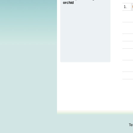
orchid
1.
Te