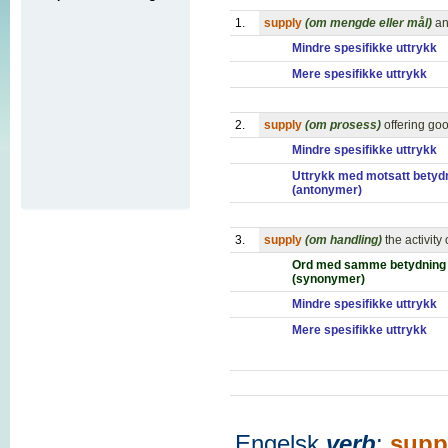
1.
supply
(om mengde eller mål)
an
Mindre spesifikke uttrykk
Mere spesifikke uttrykk
2.
supply
(om prosess)
offering go
Mindre spesifikke uttrykk
Uttrykk med motsatt betyd
(antonymer)
3.
supply
(om handling)
the activit
Ord med samme betydning
(synonymer)
Mindre spesifikke uttrykk
Mere spesifikke uttrykk
Engelsk
verb
:
supp