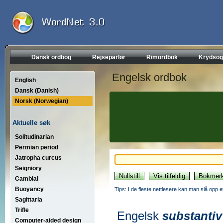
Dansk ordbog
Rejseparlør
Rimordbok
Krydsog
Engelsk ordbok
English
Dansk (Danish)
Norsk (Norwegian)
Aktuelle søk
Solitudinarian
Permian period
Jatropha curcus
Seigniory
Cambial
Buoyancy
Tips: I de fleste nettlesere kan man slå opp 
Sagittaria
Trifle
Engelsk
substantiv
Computer-aided design