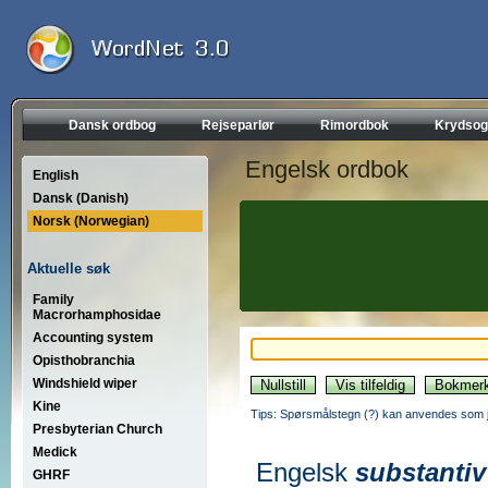
Dansk ordbog
Rejseparlør
Rimordbok
Krydsog
Engelsk ordbok
English
Dansk (Danish)
Norsk (Norwegian)
Aktuelle søk
Family
Macrorhamphosidae
Accounting system
Opisthobranchia
Windshield wiper
Kine
Tips: Spørsmålstegn (?) kan anvendes som jo
Presbyterian Church
Medick
Engelsk
substantiv
GHRF