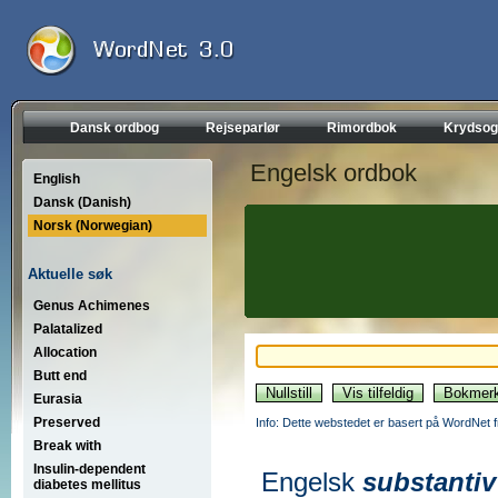
Dansk ordbog
Rejseparlør
Rimordbok
Krydsog
Engelsk ordbok
English
Dansk (Danish)
Norsk (Norwegian)
Aktuelle søk
Genus Achimenes
Palatalized
Allocation
Butt end
Eurasia
Preserved
Info: Dette webstedet er basert på WordNet f
Break with
Insulin-dependent
Engelsk
substantiv
diabetes mellitus