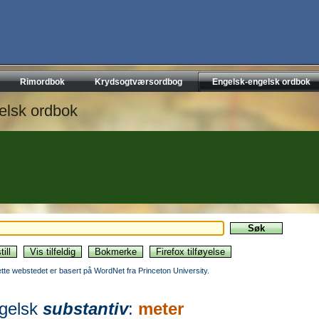
Rimordbok
Krydsogtværsordbog
Engelsk-engelsk ordbok
elsk ordbok
ette webstedet er basert på WordNet fra Princeton University.
gelsk
substantiv
:
meter