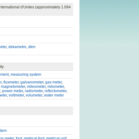
nternational d'Unites (approximately 1.094
eter
,
dekametre
,
dkm
ity
ument
,
measuring system
r
,
fluxmeter
,
galvanometer
,
gas meter
,
,
magnetometer
,
mileometer
,
milometer
,
r
,
power meter
,
radiometer
,
reflectometer
,
meter
,
voltmeter
,
volumeter
,
water meter
ttern
n meter
,
foot
,
metrical foot
,
metrical unit
,