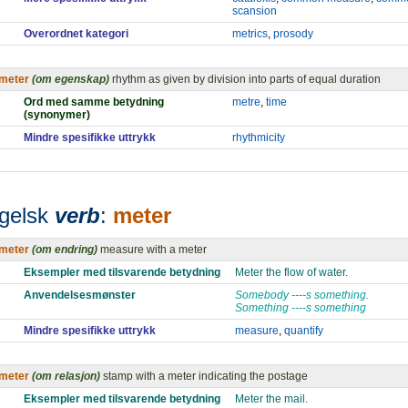
scansion
Overordnet kategori
metrics
,
prosody
meter
(om egenskap)
rhythm as given by division into parts of equal duration
Ord med samme betydning
metre
,
time
(synonymer)
Mindre spesifikke uttrykk
rhythmicity
gelsk
verb
:
meter
meter
(om endring)
measure with a meter
Eksempler med tilsvarende betydning
Meter the flow of water.
Anvendelsesmønster
Somebody ----s something.
Something ----s something
Mindre spesifikke uttrykk
measure
,
quantify
meter
(om relasjon)
stamp with a meter indicating the postage
Eksempler med tilsvarende betydning
Meter the mail.