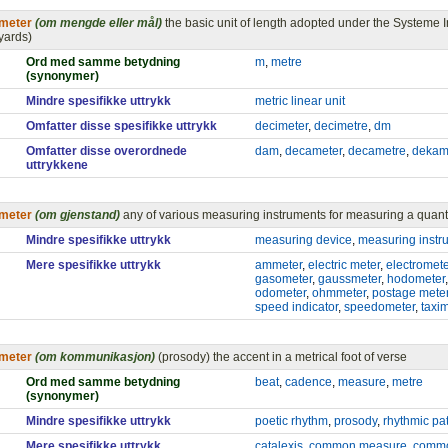
meter
(om mengde eller mål)
the basic unit of length adopted under the Systeme I
yards)
Ord med samme betydning
m
,
metre
(synonymer)
Mindre spesifikke uttrykk
metric linear unit
Omfatter disse spesifikke uttrykk
decimeter
,
decimetre
,
dm
Omfatter disse overordnede
dam
,
decameter
,
decametre
,
dekam
uttrykkene
meter
(om gjenstand)
any of various measuring instruments for measuring a quant
Mindre spesifikke uttrykk
measuring device
,
measuring instr
Mere spesifikke uttrykk
ammeter
,
electric meter
,
electromete
gasometer
,
gaussmeter
,
hodometer
odometer
,
ohmmeter
,
postage mete
speed indicator
,
speedometer
,
taxi
meter
(om kommunikasjon)
(prosody) the accent in a metrical foot of verse
Ord med samme betydning
beat
,
cadence
,
measure
,
metre
(synonymer)
Mindre spesifikke uttrykk
poetic rhythm
,
prosody
,
rhythmic pa
Mere spesifikke uttrykk
catalexis
,
common measure
,
commo