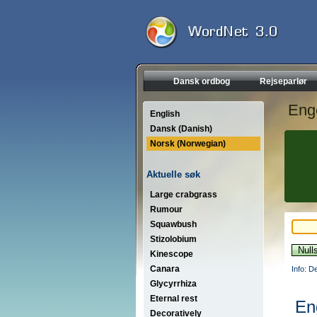
Dansk ordbog
Rejseparlør
Eng
English
Dansk (Danish)
Norsk (Norwegian)
Aktuelle søk
Large crabgrass
Rumour
Squawbush
Stizolobium
Kinescope
Canara
Info: D
Glycyrrhiza
Eternal rest
En
Decoratively