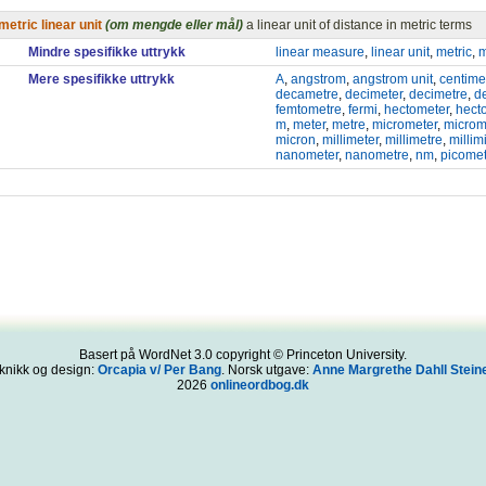
metric linear unit
(om mengde eller mål)
a linear unit of distance in metric terms
Mindre spesifikke uttrykk
linear measure
,
linear unit
,
metric
,
m
Mere spesifikke uttrykk
A
,
angstrom
,
angstrom unit
,
centime
decametre
,
decimeter
,
decimetre
,
d
femtometre
,
fermi
,
hectometer
,
hect
m
,
meter
,
metre
,
micrometer
,
microm
micron
,
millimeter
,
millimetre
,
millim
nanometer
,
nanometre
,
nm
,
picomet
Basert på WordNet 3.0 copyright © Princeton University.
knikk og design:
Orcapia v/ Per Bang
. Norsk utgave:
Anne Margrethe Dahll Steine
2026
onlineordbog.dk