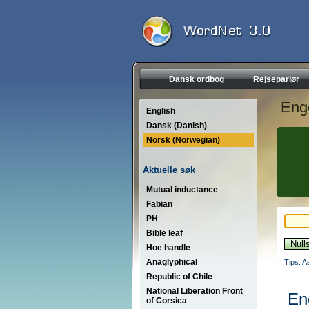
Dansk ordbog
Rejseparlør
Eng
English
Dansk (Danish)
Norsk (Norwegian)
Aktuelle søk
Mutual inductance
Fabian
PH
Bible leaf
Hoe handle
Anaglyphical
Tips: A
Republic of Chile
National Liberation Front
En
of Corsica