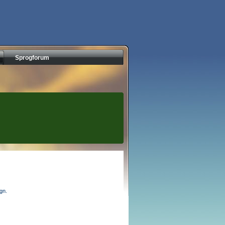
Sprogforum
egn.