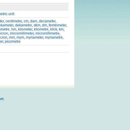
etric unit
ter
,
centimetre
,
cm
,
dam
,
decameter
,
ekameter
,
dekametre
,
dkm
,
dm
,
femtometer
,
ometre
,
hm
,
kilometer
,
kilometre
,
klick
,
km
,
icron
,
micromillimeter
,
micromillimetre
,
icron
,
mm
,
mym
,
myriameter
,
myriametre
,
er
,
picometre
rt
.