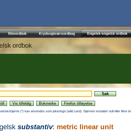
Rimordbok
Krydsogtværsordbog
Engelsk-engelsk ordbok
elsk ordbok
sterisk/stjerne (*) kan anvendes som jokertegn (wild card). Stjernen erstatter null eller flere t
gelsk
substantiv
:
metric linear unit