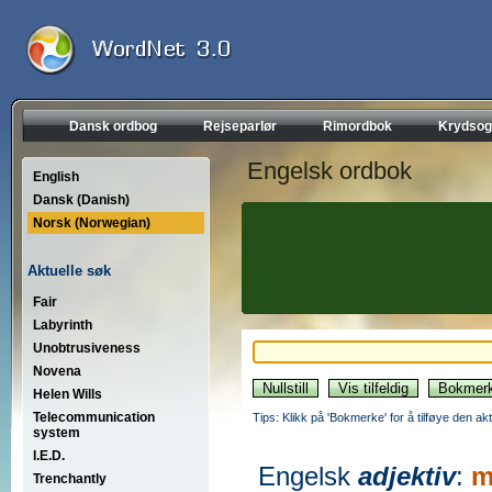
Dansk ordbog
Rejseparlør
Rimordbok
Krydsog
Engelsk ordbok
English
Dansk (Danish)
Norsk (Norwegian)
Aktuelle søk
Fair
Labyrinth
Unobtrusiveness
Novena
Helen Wills
Telecommunication
Tips: Klikk på 'Bokmerke' for å tilføye den akt
system
I.E.D.
Engelsk
adjektiv
:
Trenchantly