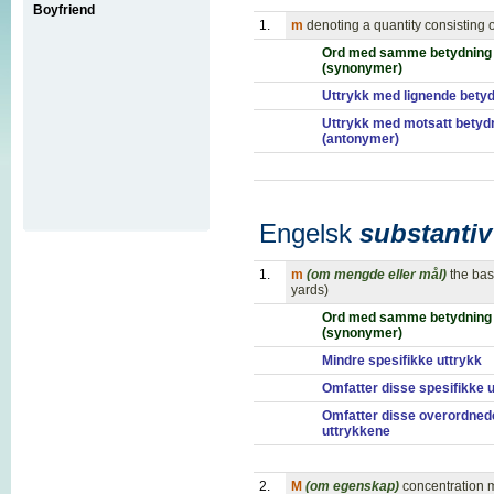
Boyfriend
1.
m
denoting a quantity consisting o
Ord med samme betydning
(synonymer)
Uttrykk med lignende bety
Uttrykk med motsatt betyd
(antonymer)
Engelsk
substantiv
1.
m
(om mengde eller mål)
the bas
yards)
Ord med samme betydning
(synonymer)
Mindre spesifikke uttrykk
Omfatter disse spesifikke 
Omfatter disse overordned
uttrykkene
2.
M
(om egenskap)
concentration m