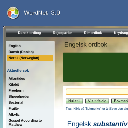
Dansk ordbog
Rejseparlør
Rimordbok
Krydsog
Engelsk ordbok
English
Dansk (Danish)
Norsk (Norwegian)
Aktuelle søk
Atlantides
Kilobit
Freeborn
Sheepherder
Sectorial
Frailty
Tips: Klikk på 'Bokmerke' for å tilføye den akt
Alkylic
Gospel According to
Engelsk
substantiv
Matthew