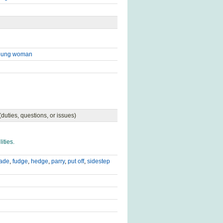
oung woman
 (duties, questions, or issues)
ities.
ade
,
fudge
,
hedge
,
parry
,
put off
,
sidestep