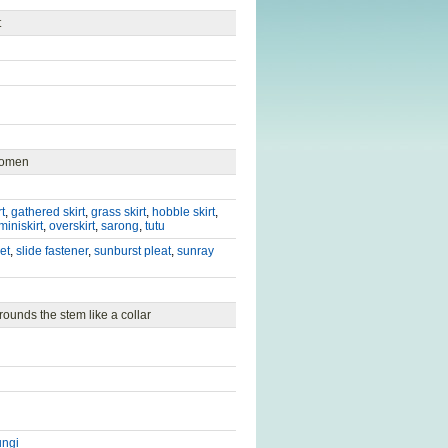
t
 women
rt
,
gathered skirt
,
grass skirt
,
hobble skirt
,
miniskirt
,
overskirt
,
sarong
,
tutu
et
,
slide fastener
,
sunburst pleat
,
sunray
rounds the stem like a collar
ungi