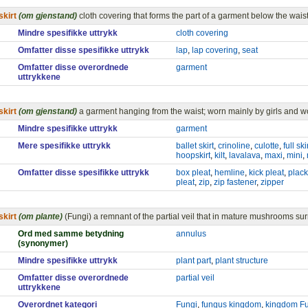
skirt
(om gjenstand)
cloth covering that forms the part of a garment below the wais
Mindre spesifikke uttrykk
cloth covering
Omfatter disse spesifikke uttrykk
lap
,
lap covering
,
seat
Omfatter disse overordnede
garment
uttrykkene
skirt
(om gjenstand)
a garment hanging from the waist; worn mainly by girls and
Mindre spesifikke uttrykk
garment
Mere spesifikke uttrykk
ballet skirt
,
crinoline
,
culotte
,
full ski
hoopskirt
,
kilt
,
lavalava
,
maxi
,
mini
,
Omfatter disse spesifikke uttrykk
box pleat
,
hemline
,
kick pleat
,
plack
pleat
,
zip
,
zip fastener
,
zipper
skirt
(om plante)
(Fungi) a remnant of the partial veil that in mature mushrooms sur
Ord med samme betydning
annulus
(synonymer)
Mindre spesifikke uttrykk
plant part
,
plant structure
Omfatter disse overordnede
partial veil
uttrykkene
Overordnet kategori
Fungi
,
fungus kingdom
,
kingdom F