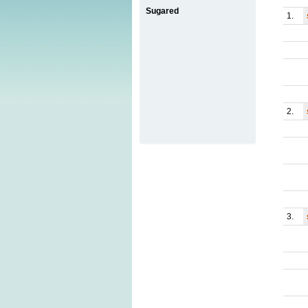
Sugared
1.
2.
3.