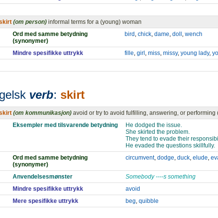
skirt
(om person)
informal terms for a (young) woman
Ord med samme betydning
bird
,
chick
,
dame
,
doll
,
wench
(synonymer)
Mindre spesifikke uttrykk
fille
,
girl
,
miss
,
missy
,
young lady
,
y
gelsk
verb
:
skirt
skirt
(om kommunikasjon)
avoid or try to avoid fulfilling, answering, or performing
Eksempler med tilsvarende betydning
He dodged the issue.
She skirted the problem.
They tend to evade their responsibil
He evaded the questions skillfully.
Ord med samme betydning
circumvent
,
dodge
,
duck
,
elude
,
ev
(synonymer)
Anvendelsesmønster
Somebody ----s something
Mindre spesifikke uttrykk
avoid
Mere spesifikke uttrykk
beg
,
quibble