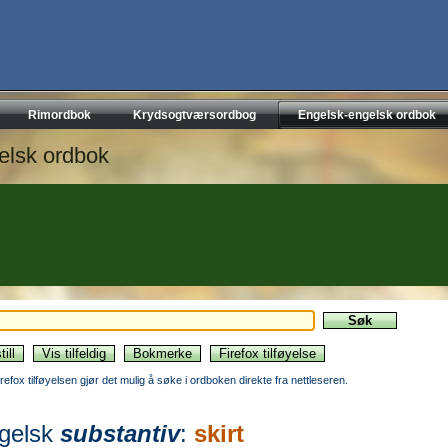
Rimordbok
Krydsogtværsordbog
Engelsk-engelsk ordbok
elsk ordbok
irefox tilføyelsen gjør det mulig å søke i ordboken direkte fra nettleseren.
gelsk
substantiv
:
skirt