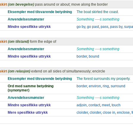
skirt
(om bevegelse)
pass around or about; move along the border
Eksempler med tilsvarende betydning
The boat skirted the coast.
Anvendelsesmønster
Something ----s something
Mindre spesifikke uttrykk
go by
,
go past
,
pass
,
pass by
,
surp
skirt
(om tilstand)
form the edge of
Anvendelsesmønster
Something ----s something
Mindre spesifikke uttrykk
border
,
bound
skirt
(om relasjon)
extend on all sides of simultaneously; encircle
Eksempler med tilsvarende betydning
The forest surrounds my property.
Ord med samme betydning
border
,
environ
,
ring
,
surround
(synonymer)
Anvendelsesmønster
Something ----s something
Mindre spesifikke uttrykk
adjoin
,
contact
,
meet
,
touch
Mere spesifikke uttrykk
cloister
,
cloister
,
close in
,
enclose
,