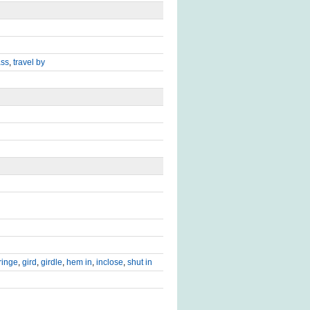
ass
,
travel by
fringe
,
gird
,
girdle
,
hem in
,
inclose
,
shut in