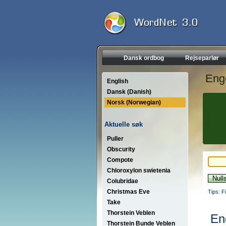
Dansk ordbog
Rejseparlør
Eng
English
Dansk (Danish)
Norsk (Norwegian)
Aktuelle søk
Puller
Obscurity
Compote
Chloroxylon swietenia
Colubridae
Christmas Eve
Tips: F
Take
Thorstein Veblen
En
Thorstein Bunde Veblen