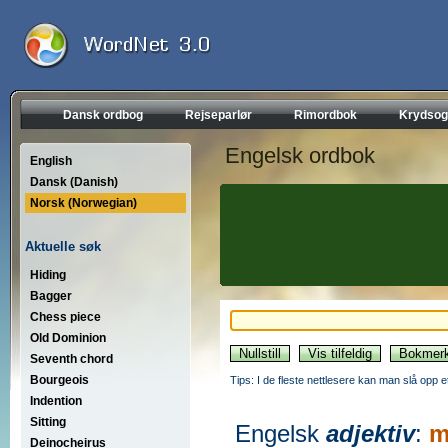
Dansk ordbog
Rejseparlør
Rimordbok
Krydsog
Engelsk ordbok
English
Dansk (Danish)
Norsk (Norwegian)
Aktuelle søk
Hiding
Bagger
Chess piece
Old Dominion
Seventh chord
Bourgeois
Tips: I de fleste nettlesere kan man slå opp 
Indention
Sitting
Engelsk
adjektiv
:
m
Deinocheirus