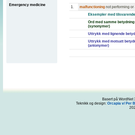
Emergency medicine
1.
malfunctioning
not performing or 
Eksempler med tilsvarende
Ord med samme betydning
(synonymer)
Uttrykk med lignende bety
Uttrykk med motsatt betyd
(antonymer)
Basert på WordNet 3
Teknikk og design:
Orcapia v/ Per 
20