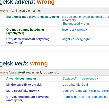
gelsk
adverb
:
wrong
wrong
in an inaccurate manner
Eksempler med tilsvarende betydning
He decided to reveal the details on
incorrectly.
She guessed wrong.
Ord med samme betydning
incorrectly
,
wrongly
(synonymer)
Uttrykk med motsatt betydning
aright
,
correctly
,
right
(antonymer)
gelsk
verb
:
wrong
wrong
(om adferd)
treat unjustly; do wrong to
Anvendelsesmønster
Somebody ----s somebody
Mindre spesifikke uttrykk
do by
,
handle
,
treat
Mere spesifikke uttrykk
aggrieve
,
sandbag
,
victimise
,
victi
Uttrykk med motsatt betydning
redress
,
right
,
correct
,
compensate
(antonymer)