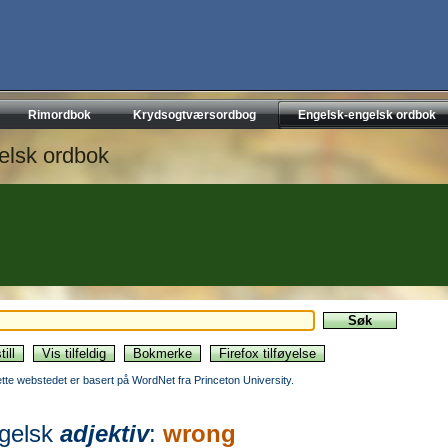
Rimordbok
Krydsogtværsordbog
Engelsk-engelsk ordbok
elsk ordbok
ette webstedet er basert på WordNet fra Princeton University.
gelsk
adjektiv
:
wrong