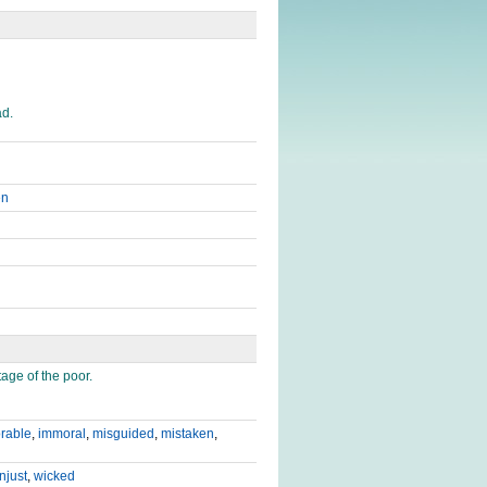
ad.
en
tage of the poor.
rable
,
immoral
,
misguided
,
mistaken
,
njust
,
wicked