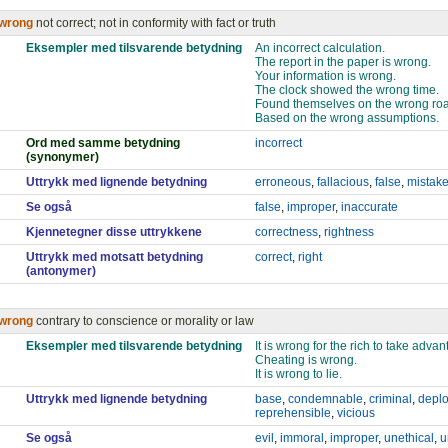
wrong
not correct; not in conformity with fact or truth
Eksempler med tilsvarende betydning
An incorrect calculation.
The report in the paper is wrong.
Your information is wrong.
The clock showed the wrong time.
Found themselves on the wrong ro
Based on the wrong assumptions.
Ord med samme betydning
incorrect
(synonymer)
Uttrykk med lignende betydning
erroneous
,
fallacious
,
false
,
mistak
Se også
false
,
improper
,
inaccurate
Kjennetegner disse uttrykkene
correctness
,
rightness
Uttrykk med motsatt betydning
correct
,
right
(antonymer)
wrong
contrary to conscience or morality or law
Eksempler med tilsvarende betydning
It is wrong for the rich to take advan
Cheating is wrong.
It is wrong to lie.
Uttrykk med lignende betydning
base
,
condemnable
,
criminal
,
deplo
reprehensible
,
vicious
Se også
evil
,
immoral
,
improper
,
unethical
,
u