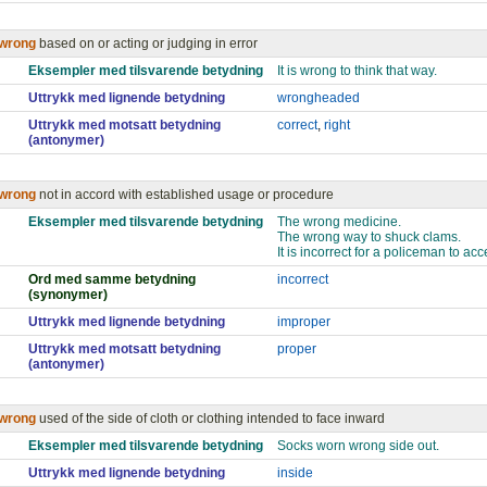
wrong
based on or acting or judging in error
Eksempler med tilsvarende betydning
It is wrong to think that way.
Uttrykk med lignende betydning
wrongheaded
Uttrykk med motsatt betydning
correct
,
right
(antonymer)
wrong
not in accord with established usage or procedure
Eksempler med tilsvarende betydning
The wrong medicine.
The wrong way to shuck clams.
It is incorrect for a policeman to acce
Ord med samme betydning
incorrect
(synonymer)
Uttrykk med lignende betydning
improper
Uttrykk med motsatt betydning
proper
(antonymer)
wrong
used of the side of cloth or clothing intended to face inward
Eksempler med tilsvarende betydning
Socks worn wrong side out.
Uttrykk med lignende betydning
inside