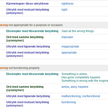
Kjennetegner disse uttrykkene
rightness
Uttrykk med motsatt betydning
right
(antonymer)
wrong
not appropriate for a purpose or occasion
Eksempler med tilsvarende betydning
Said all the wrong things.
Ord med samme betydning
improper
(synonymer)
Uttrykk med lignende betydning
inappropriate
Uttrykk med motsatt betydning
appropriate
(antonymer)
wrong
not functioning properly
Eksempler med tilsvarende betydning
Something is amiss.
Has gone completely haywire.
Something is wrong with the engine
Ord med samme betydning
amiss
,
awry
,
haywire
(synonymer)
Uttrykk med lignende betydning
malfunctioning
,
nonfunctional
Uttrykk med motsatt betydning
functioning
(antonymer)