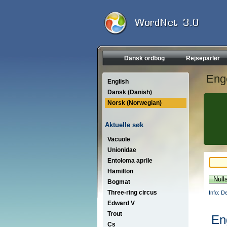
Dansk ordbog
Rejseparlør
Eng
English
Dansk (Danish)
Norsk (Norwegian)
Aktuelle søk
Vacuole
Unionidae
Entoloma aprile
Hamilton
Bogmat
Three-ring circus
Info: D
Edward V
Trout
En
Cs