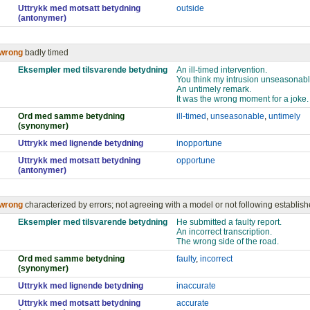
Uttrykk med motsatt betydning
outside
(antonymer)
wrong
badly timed
Eksempler med tilsvarende betydning
An ill-timed intervention.
You think my intrusion unseasonabl
An untimely remark.
It was the wrong moment for a joke.
Ord med samme betydning
ill-timed
,
unseasonable
,
untimely
(synonymer)
Uttrykk med lignende betydning
inopportune
Uttrykk med motsatt betydning
opportune
(antonymer)
wrong
characterized by errors; not agreeing with a model or not following establish
Eksempler med tilsvarende betydning
He submitted a faulty report.
An incorrect transcription.
The wrong side of the road.
Ord med samme betydning
faulty
,
incorrect
(synonymer)
Uttrykk med lignende betydning
inaccurate
Uttrykk med motsatt betydning
accurate