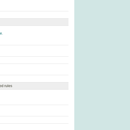
e.
ed rules