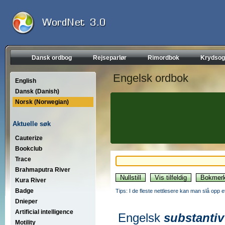
Dansk ordbog
Rejseparlør
Rimordbok
Krydsog
Engelsk ordbok
English
Dansk (Danish)
Norsk (Norwegian)
Aktuelle søk
Cauterize
Bookclub
Trace
Brahmaputra River
Kura River
Badge
Tips: I de fleste nettlesere kan man slå opp 
Dnieper
Artificial intelligence
Engelsk
substantiv
Motility