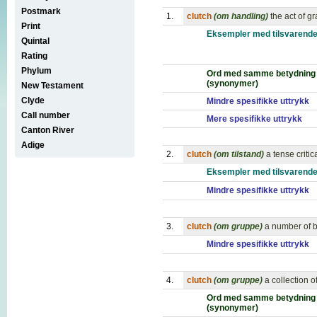
Postmark
1.
clutch
(om handling)
the act of g
Print
Eksempler med tilsvarende
Quintal
Rating
Phylum
Ord med samme betydning
(synonymer)
New Testament
Clyde
Mindre spesifikke uttrykk
Call number
Mere spesifikke uttrykk
Canton River
Adige
2.
clutch
(om tilstand)
a tense critic
Eksempler med tilsvarende
Mindre spesifikke uttrykk
3.
clutch
(om gruppe)
a number of b
Mindre spesifikke uttrykk
4.
clutch
(om gruppe)
a collection 
Ord med samme betydning
(synonymer)