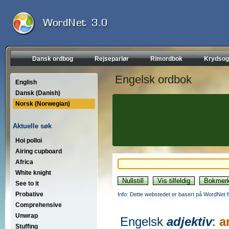
Dansk ordbog
Rejseparlør
Rimordbok
Krydsog
Engelsk ordbok
English
Dansk (Danish)
Norsk (Norwegian)
Aktuelle søk
Hoi polloi
Airing cupboard
Africa
White knight
See to it
Probative
Info: Dette webstedet er basert på WordNet f
Comprehensive
Unwrap
Engelsk
adjektiv
:
a
Stuffing