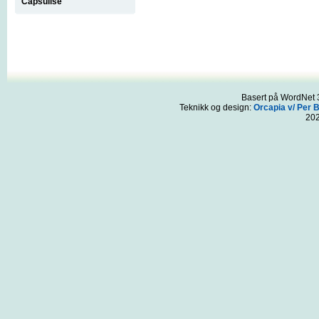
Capsulise
Basert på WordNet 3
Teknikk og design:
Orcapia v/ Per 
20