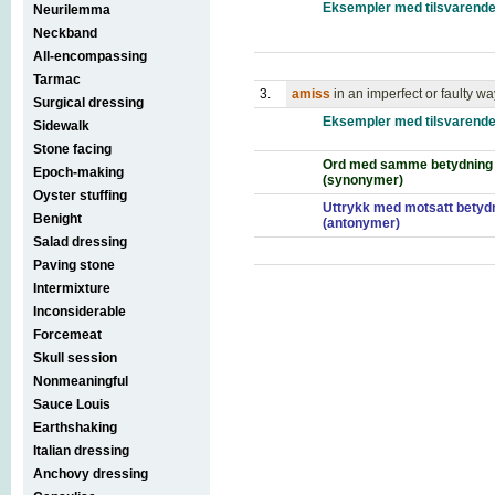
Eksempler med tilsvarende
Neurilemma
Neckband
All-encompassing
Tarmac
3.
amiss
in an imperfect or faulty wa
Surgical dressing
Eksempler med tilsvarende
Sidewalk
Stone facing
Ord med samme betydning
Epoch-making
(synonymer)
Oyster stuffing
Uttrykk med motsatt betyd
Benight
(antonymer)
Salad dressing
Paving stone
Intermixture
Inconsiderable
Forcemeat
Skull session
Nonmeaningful
Sauce Louis
Earthshaking
Italian dressing
Anchovy dressing