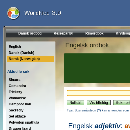
Dansk ordbog
Rejseparlør
Rimordbok
Krydsog
Engelsk ordbok
English
Dansk (Danish)
Norsk (Norwegian)
Aktuelle søk
Sinatra
Comandra
Trickery
Womanise
Camphor ball
Sacredly
Tips: Spørsmålstegn (?) kan anvendes som jo
Set ablaze
Polyodon spathula
Engelsk
adjektiv
:
a
Dragon lizard