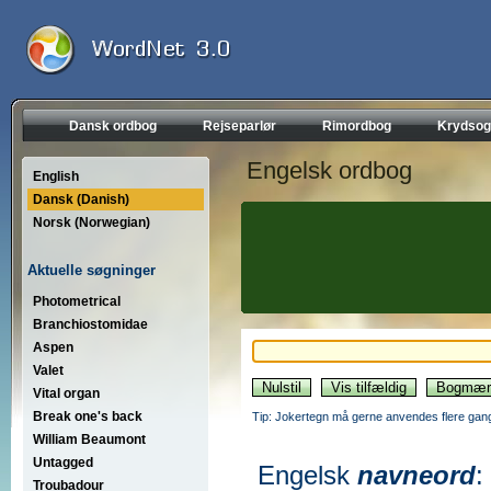
Dansk ordbog
Rejseparlør
Rimordbog
Krydsog
Engelsk ordbog
English
Dansk (Danish)
Norsk (Norwegian)
Aktuelle søgninger
Photometrical
Branchiostomidae
Aspen
Valet
Vital organ
Break one's back
Tip: Jokertegn må gerne anvendes flere gang
William Beaumont
Untagged
Engelsk
navneord
:
Troubadour