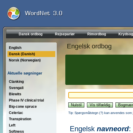
Dansk ordbog
Rejseparlør
Rimordbog
Krydsog
Engelsk ordbog
English
Dansk (Danish)
Norsk (Norwegian)
Aktuelle søgninger
Clanking
Svengali
Blewits
Phase IV clinical trial
Big-cone spruce
Celeriac
Tip: Spørgsmålstegn (?) kan anvendes som jo
Transpiration
Left
Engelsk
navneord
:
Softness