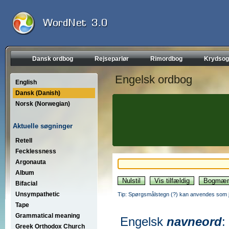
Dansk ordbog
Rejseparlør
Rimordbog
Krydsog
Engelsk ordbog
English
Dansk (Danish)
Norsk (Norwegian)
Aktuelle søgninger
Retell
Fecklessness
Argonauta
Album
Bifacial
Unsympathetic
Tip: Spørgsmålstegn (?) kan anvendes som jo
Tape
Grammatical meaning
Engelsk
navneord
:
Greek Orthodox Church