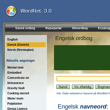
Dansk ordbog
Rejseparlør
Rimordbog
Krydsog
Engelsk ordbog
English
Dansk (Danish)
Norsk (Norwegian)
Aktuelle søgninger
Mental note
Embodied
Concentrate on
Immanence
Gravity fault
Cooking utensil
Info: Dette websted er baseret på WordNet fr
Water main
Palpitation
Engelsk
navneord
:
Genus Liomys