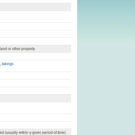
 land or other property
,
takings
ed (usually within a given period of time)