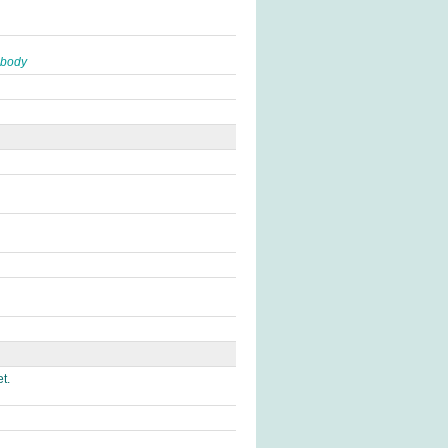
ebody
t.