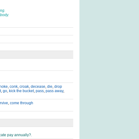
ng.
body.
hoke
,
conk
,
croak
,
decease
,
die
,
drop
t
,
go
,
kick the bucket
,
pass
,
pass away
,
rvive
,
come through
cate pay annually?.