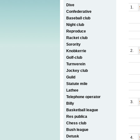
Dive
1.
Confederative
Baseball club
Night club
Reproduce
Racket club
Sorority
2.
Knobkerrie
Golf-club
Turnverein
Jockey club
Guild
Statute mile
Lathee
Telephone operator
3.
Billy
Basketball league
Res publica
Chess club
Bush league
Detusk
4.