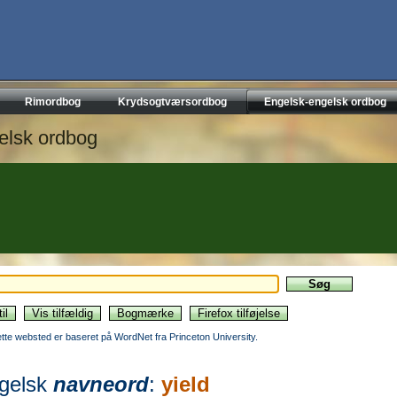
Rimordbog
Krydsogtværsordbog
Engelsk-engelsk ordbog
elsk ordbog
ette websted er baseret på WordNet fra Princeton University.
gelsk
navneord
:
yield