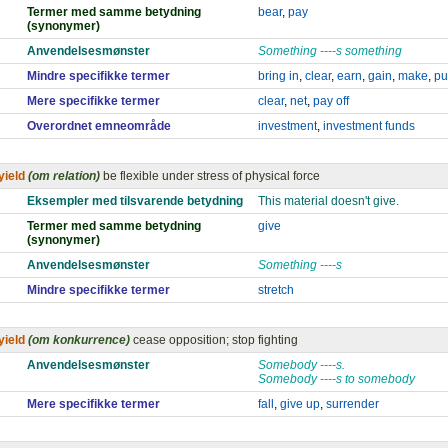
Termer med samme betydning
bear
,
pay
(synonymer)
Anvendelsesmønster
Something ----s something
Mindre specifikke termer
bring in
,
clear
,
earn
,
gain
,
make
,
pu
Mere specifikke termer
clear
,
net
,
pay off
Overordnet emneområde
investment
,
investment funds
yield
(om relation)
be flexible under stress of physical force
Eksempler med tilsvarende betydning
This material doesn't give.
Termer med samme betydning
give
(synonymer)
Anvendelsesmønster
Something ----s
Mindre specifikke termer
stretch
yield
(om konkurrence)
cease opposition; stop fighting
Anvendelsesmønster
Somebody ----s.
Somebody ----s to somebody
Mere specifikke termer
fall
,
give up
,
surrender