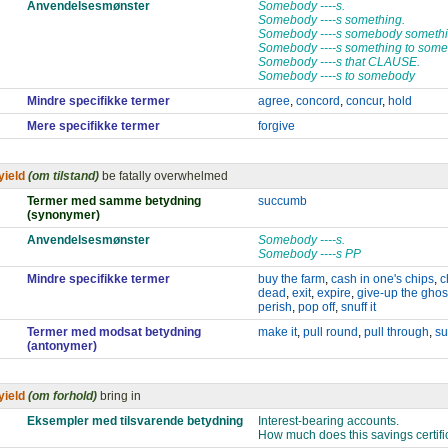
Anvendelsesmønster
Somebody ----s.
Somebody ----s something.
Somebody ----s somebody somethi
Somebody ----s something to some
Somebody ----s that CLAUSE.
Somebody ----s to somebody
Mindre specifikke termer
agree
,
concord
,
concur
,
hold
Mere specifikke termer
forgive
yield
(om tilstand)
be fatally overwhelmed
Termer med samme betydning
succumb
(synonymer)
Anvendelsesmønster
Somebody ----s.
Somebody ----s PP
Mindre specifikke termer
buy the farm
,
cash in one's chips
,
c
dead
,
exit
,
expire
,
give-up the ghos
perish
,
pop off
,
snuff it
Termer med modsat betydning
make it
,
pull round
,
pull through
,
su
(antonymer)
yield
(om forhold)
bring in
Eksempler med tilsvarende betydning
Interest-bearing accounts.
How much does this savings certifi