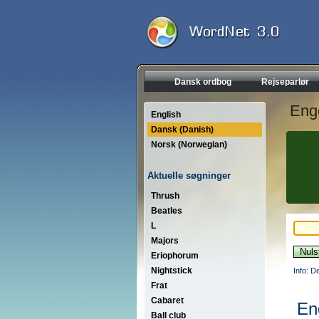
Dansk ordbog
Rejseparlør
Eng
English
Dansk (Danish)
Norsk (Norwegian)
Aktuelle søgninger
Thrush
Beatles
L
Majors
Eriophorum
Nightstick
Info: D
Frat
Cabaret
En
Ball club