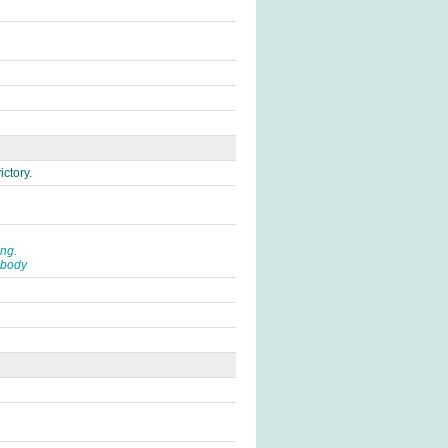
ictory.
ng.
ebody