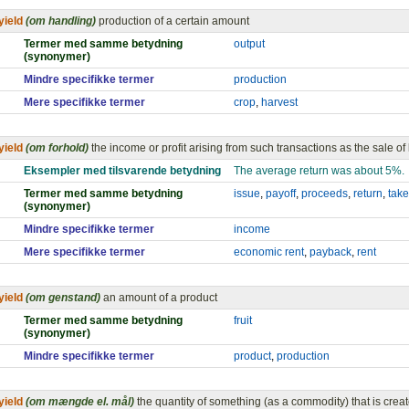
yield
(om handling)
production of a certain amount
Termer med samme betydning
output
(synonymer)
Mindre specifikke termer
production
Mere specifikke termer
crop
,
harvest
yield
(om forhold)
the income or profit arising from such transactions as the sale of
Eksempler med tilsvarende betydning
The average return was about 5%.
Termer med samme betydning
issue
,
payoff
,
proceeds
,
return
,
take
(synonymer)
Mindre specifikke termer
income
Mere specifikke termer
economic rent
,
payback
,
rent
yield
(om genstand)
an amount of a product
Termer med samme betydning
fruit
(synonymer)
Mindre specifikke termer
product
,
production
yield
(om mængde el. mål)
the quantity of something (as a commodity) that is creat