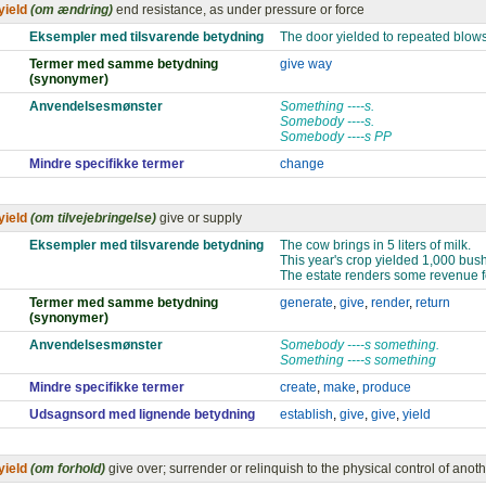
yield
(om ændring)
end resistance, as under pressure or force
Eksempler med tilsvarende betydning
The door yielded to repeated blows
Termer med samme betydning
give way
(synonymer)
Anvendelsesmønster
Something ----s.
Somebody ----s.
Somebody ----s PP
Mindre specifikke termer
change
yield
(om tilvejebringelse)
give or supply
Eksempler med tilsvarende betydning
The cow brings in 5 liters of milk.
This year's crop yielded 1,000 bush
The estate renders some revenue fo
Termer med samme betydning
generate
,
give
,
render
,
return
(synonymer)
Anvendelsesmønster
Somebody ----s something.
Something ----s something
Mindre specifikke termer
create
,
make
,
produce
Udsagnsord med lignende betydning
establish
,
give
,
give
,
yield
yield
(om forhold)
give over; surrender or relinquish to the physical control of anot