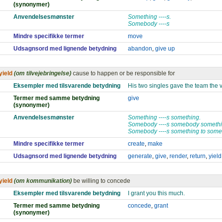
(synonymer)
Anvendelsesmønster
Something ----s.
Somebody ----s
Mindre specifikke termer
move
Udsagnsord med lignende betydning
abandon
,
give up
yield
(om tilvejebringelse)
cause to happen or be responsible for
Eksempler med tilsvarende betydning
His two singles gave the team the v
Termer med samme betydning
give
(synonymer)
Anvendelsesmønster
Something ----s something.
Somebody ----s somebody somethi
Somebody ----s something to som
Mindre specifikke termer
create
,
make
Udsagnsord med lignende betydning
generate
,
give
,
render
,
return
,
yield
yield
(om kommunikation)
be willing to concede
Eksempler med tilsvarende betydning
I grant you this much.
Termer med samme betydning
concede
,
grant
(synonymer)