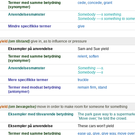
Termer med samme betydning
cede
,
concede
,
grant
(synonymer)
Anvendelsesmønster
Somebody ----s something.
Somebody ----s something to som
Mindre specifikke termer
give
yield
(om tilstand)
give in, as to influence or pressure
Eksempler på anvendelse
Sam and Sue yield
Termer med samme betydning
relent
,
soften
(synonymer)
Anvendelsesmønster
Something ----s.
Somebody ----s
Mere specifikke termer
truckle
Termer med modsat betydning
remain firm
,
stand
(antonymer)
yield
(om bevægelse)
move in order to make room for someone for something
Eksempler med tilsvarende betydning
The park gave way to a supermarke
`Move over,' he told the crowd.
Eksempler på anvendelse
These cars won't yield
Termer med samme betydning
ease up
,
give
,
give way
,
move over