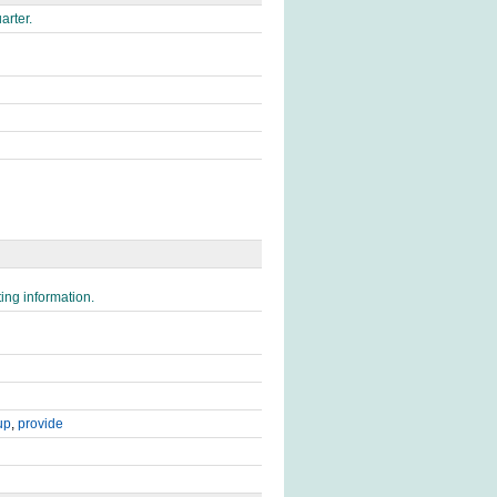
arter.
ing information.
up
,
provide