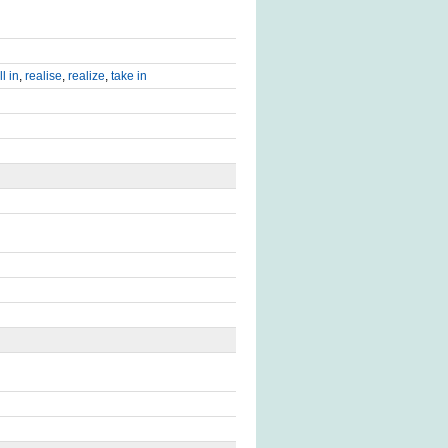
ll in
,
realise
,
realize
,
take in