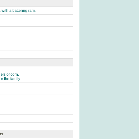
 with a battering ram.
els of corn.
r the family.
her