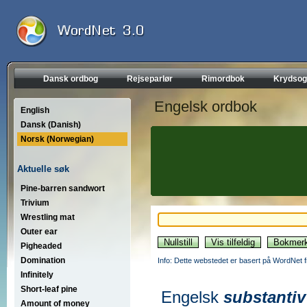
Dansk ordbog
Rejseparlør
Rimordbok
Krydsog
Engelsk ordbok
English
Dansk (Danish)
Norsk (Norwegian)
Aktuelle søk
Pine-barren sandwort
Trivium
Wrestling mat
Outer ear
Pigheaded
Domination
Info: Dette webstedet er basert på WordNet f
Infinitely
Short-leaf pine
Engelsk
substantiv
Amount of money